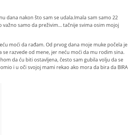
inu dana nakon što sam se udala.Imala sam samo 22
bilo važno samo da preživim… tačnije svima osim mojoj
 neću moći da rađam. Od prvog dana moje muke počela je
a se razvede od mene, jer neću moći da mu rodim sina.
ahom da ću biti ostavljena, često sam gubila volju da se
omio i u oči svojoj mami rekao ako mora da bira da BIRA