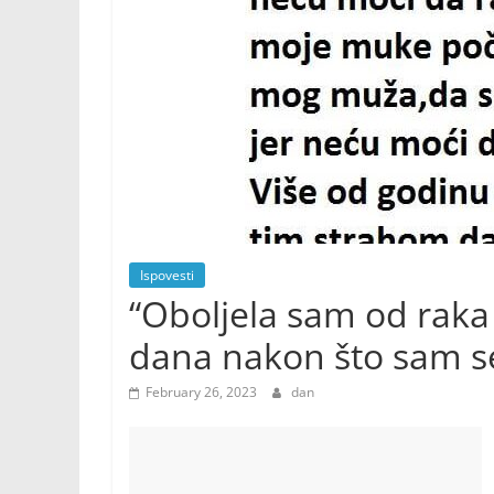
Ispovesti
“Oboljela sam od rak
dana nakon što sam se
February 26, 2023
dan