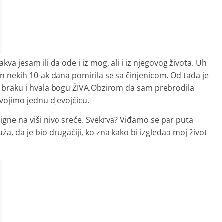
va jesam ili da ode i iz mog, ali i iz njegovog života. Uh
akon nekih 10-ak dana pomirila se sa činjenicom. Od tada je
 braku i hvala bogu ŽIVA.Obzirom da sam prebrodila
vojimo jednu djevojčicu.
odigne na viši nivo sreće. Svekrva? Viđamo se par puta
 da je bio drugačiji, ko zna kako bi izgledao moj život
”