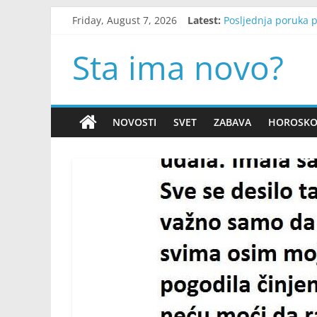
Skip
Friday, August 7, 2026
Latest:
Posljednja poruka p
to
Ova četiri znaka dan
content
Može li tijelo pokaz
Sta ima novo?
Osamnaest godina na
Misteriozni predmet
NOVOSTI
SVET
ZABAVA
HOROSK