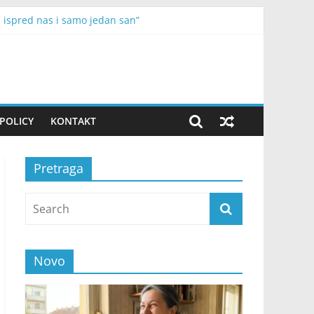
h ispred nas i samo jedan san”
varaju prilike
risati
ilo mog oca
 nisu mogli da prestanu da se smiju
POLICY
KONTAKT
Pretraga
Novo