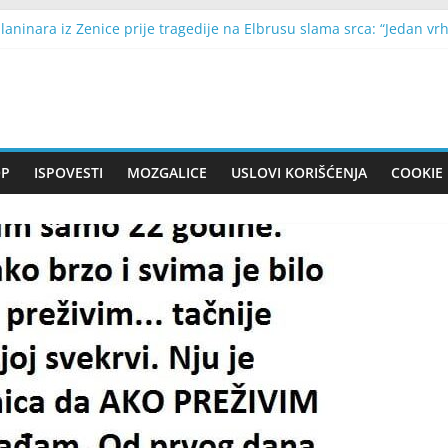
laninara iz Zenice prije tragedije na Elbrusu slama srca: “Jedan vr
as mogu napraviti važan finansijski potez: Sunce i Jupiter u Lavu ot
ati znakove raka dojke prije dijagnoze? Promjene koje ne treba igno
kon što me je izbacio iz kuće, moj sin je uradio nešto što je slom
 iz stare garaže zbunio je sve: Kad su saznali čemu zapravo služi,
OP
ISPOVESTI
MOZGALICE
USLOVI KORIŠĆENJA
COOKIE 