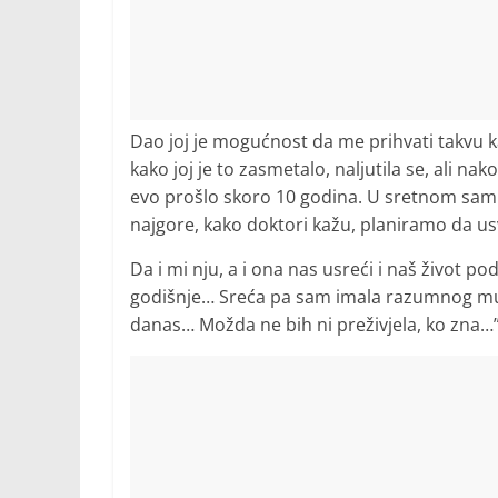
Dao joj je mogućnost da me prihvati takvu kak
kako joj je to zasmetalo, naljutila se, ali n
evo prošlo skoro 10 godina. U sretnom sam
najgore, kako doktori kažu, planiramo da us
Da i mi nju, a i ona nas usreći i naš život p
godišnje… Sreća pa sam imala razumnog muža,
danas… Možda ne bih ni preživjela, ko zna…