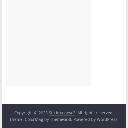
Copyright © 2026
Sta ima novo?
. All rights reserved.
Theme:
ColorMag
by ThemeGrill. Powered by
WordPress
.