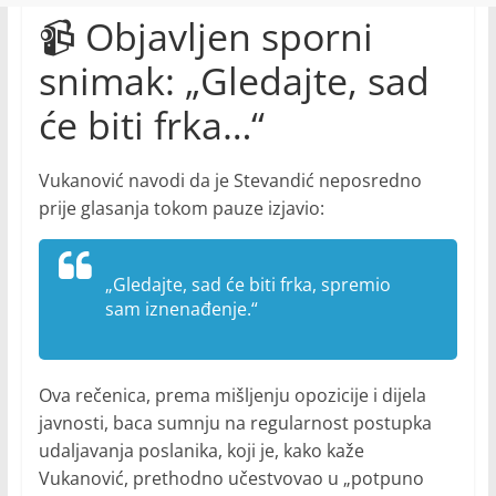
📹 Objavljen sporni
snimak: „Gledajte, sad
će biti frka…“
Vukanović navodi da je Stevandić neposredno
prije glasanja tokom pauze izjavio:
„Gledajte, sad će biti frka, spremio
sam iznenađenje.“
Ova rečenica, prema mišljenju opozicije i dijela
javnosti, baca sumnju na regularnost postupka
udaljavanja poslanika, koji je, kako kaže
Vukanović, prethodno učestvovao u „potpuno