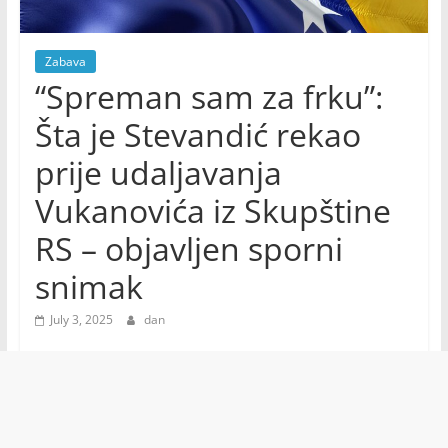
Zabava
“Spreman sam za frku”:
Šta je Stevandić rekao
prije udaljavanja
Vukanovića iz Skupštine
RS – objavljen sporni
snimak
July 3, 2025
dan