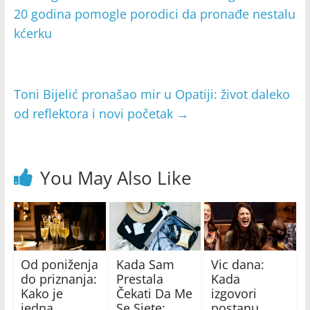
20 godina pomogle porodici da pronađe nestalu
kćerku
Toni Bijelić pronašao mir u Opatiji: život daleko
od reflektora i novi početak
→
You May Also Like
Od poniženja
Kada Sam
Vic dana:
do priznanja:
Prestala
Kada
Kako je
Čekati Da Me
izgovori
jedna
Se Sjete:
postanu