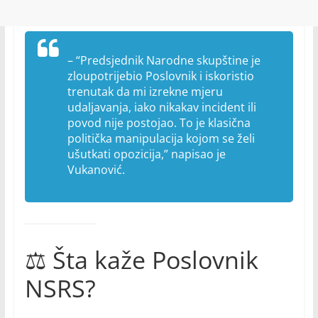
–
“Predsjednik Narodne skupštine je
zloupotrijebio Poslovnik i iskoristio
trenutak da mi izrekne mjeru
udaljavanja, iako nikakav incident ili
povod nije postojao. To je klasična
politička manipulacija kojom se želi
ušutkati opozicija,”
napisao je
Vukanović.
⚖️ Šta kaže Poslovnik
NSRS?