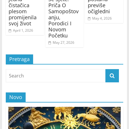
čistačica
Priča O
previše
plesom
Samopoštov
očigledni
promijenila
anju,
May 4, 2026
svoj život
Porodici I
Novom
April 1, 2026
Početku
May 27, 2026
Pretraga
Novo