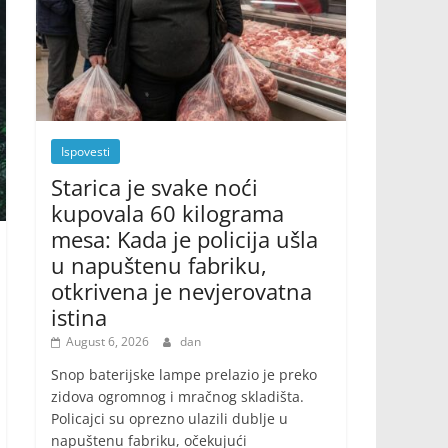
Ispovesti
Starica je svake noći
kupovala 60 kilograma
mesa: Kada je policija ušla
u napuštenu fabriku,
otkrivena je nevjerovatna
istina
August 6, 2026
dan
Snop baterijske lampe prelazio je preko
zidova ogromnog i mračnog skladišta.
Policajci su oprezno ulazili dublje u
napuštenu fabriku, očekujući