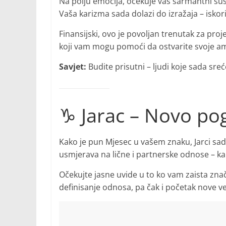
Na polju emocija, očekuje vas šarmantni sus
Vaša karizma sada dolazi do izražaja – iskor
Finansijski, ovo je povoljan trenutak za pro
koji vam mogu pomoći da ostvarite svoje am
Savjet:
Budite prisutni – ljudi koje sada sreć
♑ Jarac – Novo pogl
Kako je pun Mjesec u vašem znaku, Jarci sa
usmjerava na lične i partnerske odnose – ka
Očekujte jasne uvide u to ko vam zaista znač
definisanje odnosa, pa čak i početak nove v