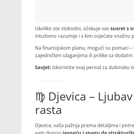
Ukoliko ste slobodni, očekuje vas
susret s 
intuitivno razumije i s kim osjećate snažnu
Na finansijskom planu, mogući su pomaci – 
zajedničkim ulaganjima ili prilike za dodatni
Savjet:
Iskoristite ovaj period za dubinsko is
♍ Djevica – Ljubav
rasta
Djevice, vaša pažnja prema detaljima i pot
vam donosi
jasnoću i snagu da strukturišet