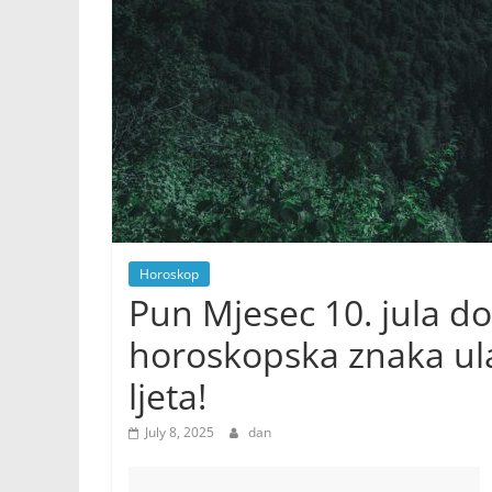
Horoskop
Pun Mjesec 10. jula do
horoskopska znaka ulaz
ljeta!
July 8, 2025
dan