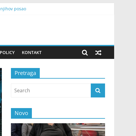
 njihov posao
 fabriku, otkrivena je nevjerovatna istina
skove, grmljavinu i olujni vjetar
avanje godišnjice „Oluje“
ć i snimak kamere otkrili su cijelu istinu
POLICY
KONTAKT
Pretraga
Novo