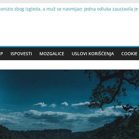
nizio zbog izgleda, a muž se nasmijao: Jedna odluka zaustavila je
 noći kupovala 60 kilograma mesa: Kada je policija ušla u napuštenu
širom Srbije, a zatim stiže nagla promjena: RHMZ upozorava na plju
na kritikovao NATO i govorio o Srbiji: Oštre poruke obilježile obiljež
 da posiječem staru jabuku koju je posadio moj pokojni muž: Jedna no
OP
ISPOVESTI
MOZGALICE
USLOVI KORIŠĆENJA
COOKIE 