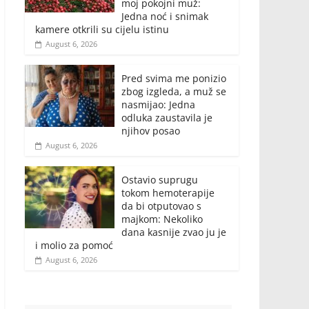
moj pokojni muž:
Jedna noć i snimak
kamere otkrili su cijelu istinu
August 6, 2026
Pred svima me ponizio
zbog izgleda, a muž se
nasmijao: Jedna
odluka zaustavila je
njihov posao
August 6, 2026
Ostavio suprugu
tokom hemoterapije
da bi otputovao s
majkom: Nekoliko
dana kasnije zvao ju je
i molio za pomoć
August 6, 2026