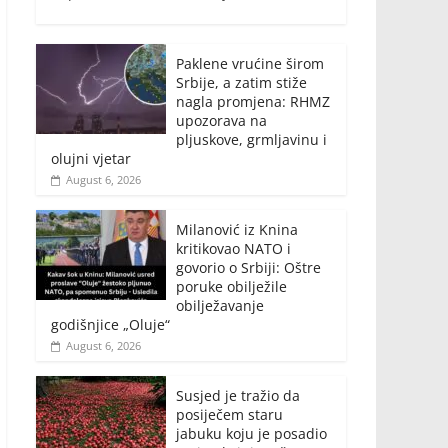
Paklene vrućine širom
Srbije, a zatim stiže
nagla promjena: RHMZ
upozorava na
pljuskove, grmljavinu i
olujni vjetar
August 6, 2026
Milanović iz Knina
kritikovao NATO i
govorio o Srbiji: Oštre
poruke obilježile
obilježavanje
godišnjice „Oluje“
August 6, 2026
Susjed je tražio da
posiječem staru
jabuku koju je posadio