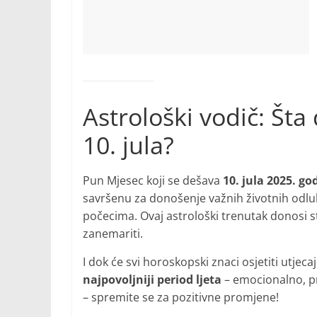
Astrološki vodič: Št
10. jula?
Pun Mjesec koji se dešava
10. jula 2025. go
savršenu za donošenje važnih životnih odlu
počecima. Ovaj astrološki trenutak donosi st
zanemariti.
I dok će svi horoskopski znaci osjetiti utje
najpovoljniji period ljeta
– emocionalno, pro
– spremite se za pozitivne promjene!