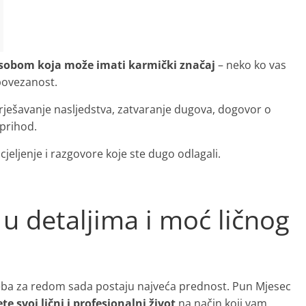
osobom koja može imati karmički značaj
– neko ko vas
 povezanost.
rješavanje nasljedstva, zatvaranje dugova, dogovor o
 prihod.
cjeljenje i razgovore koje ste dugo odlagali.
 u detaljima i moć ličnog
reba za redom sada postaju najveća prednost. Pun Mjesec
e svoj lični i profesionalni život
na način koji vam