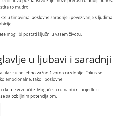
ret ili novo poznanstvo koje može prerasti u dublji odnos.
istite to mudro!
jekte u timovima, poslovne saradnje i povezivanje s ljudima
bicije.
ete mogli bi postati ključni u vašem životu.
avlje u ljubavi i saradnji
da ulaze u posebno važno životno razdoblje. Fokus se
ko emocionalne, tako i poslovne.
i i kome vi značite. Mogući su romantični prijedlozi,
eze sa ozbiljnim potencijalom.