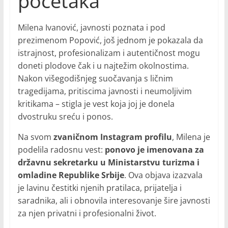
početaka
Milena Ivanović, javnosti poznata i pod
prezimenom Popović, još jednom je pokazala da
istrajnost, profesionalizam i autentičnost mogu
doneti plodove čak i u najtežim okolnostima.
Nakon višegodišnjeg suočavanja s ličnim
tragedijama, pritiscima javnosti i neumoljivim
kritikama – stigla je vest koja joj je donela
dvostruku sreću i ponos.
Na svom
zvaničnom Instagram profilu
, Milena je
podelila radosnu vest:
ponovo je imenovana za
državnu sekretarku u Ministarstvu turizma i
omladine Republike Srbije
. Ova objava izazvala
je lavinu čestitki njenih pratilaca, prijatelja i
saradnika, ali i obnovila interesovanje šire javnosti
za njen privatni i profesionalni život.