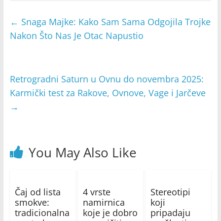
←
Snaga Majke: Kako Sam Sama Odgojila Trojke
Nakon Što Nas Je Otac Napustio
Retrogradni Saturn u Ovnu do novembra 2025:
Karmički test za Rakove, Ovnove, Vage i Jarčeve
→
You May Also Like
Čaj od lista
4 vrste
Stereotipi
smokve:
namirnica
koji
tradicionalna
koje je dobro
pripadaju