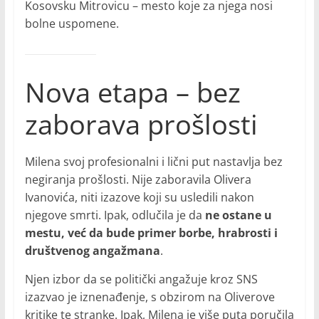
Kosovsku Mitrovicu – mesto koje za njega nosi
bolne uspomene.
Nova etapa – bez
zaborava prošlosti
Milena svoj profesionalni i lični put nastavlja bez
negiranja prošlosti. Nije zaboravila Olivera
Ivanovića, niti izazove koji su usledili nakon
njegove smrti. Ipak, odlučila je da
ne ostane u
mestu, već da bude primer borbe, hrabrosti i
društvenog angažmana
.
Njen izbor da se politički angažuje kroz SNS
izazvao je iznenađenje, s obzirom na Oliverove
kritike te stranke. Ipak, Milena je više puta poručila