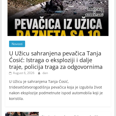
Novosti
U Užicu sahranjena pevačica Tanja
Ćosić: Istraga o eksploziji i dalje
traje, policija traga za odgovornima
August 6, 2026
dan
U Užicu je sahranjena Tanja Ćosić,
tridesetčetvorogodišnja pevačica koja je izgubila život
nakon eksplozije podmetnute ispod automobila koji je
koristila.