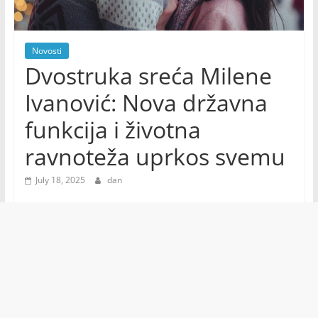
Novosti
Dvostruka sreća Milene
Ivanović: Nova državna
funkcija i životna
ravnoteža uprkos svemu
July 18, 2025
dan