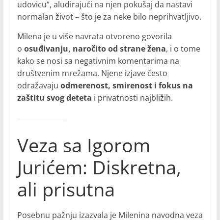
udovicu“, aludirajući na njen pokušaj da nastavi
normalan život – što je za neke bilo neprihvatljivo.
Milena je u više navrata otvoreno govorila
o
osuđivanju, naročito od strane žena
, i o tome
kako se nosi sa negativnim komentarima na
društvenim mrežama. Njene izjave često
odražavaju
odmerenost, smirenost i fokus na
zaštitu svog deteta
i privatnosti najbližih.
Veza sa Igorom
Jurićem: Diskretna,
ali prisutna
Posebnu pažnju izazvala je Milenina navodna veza