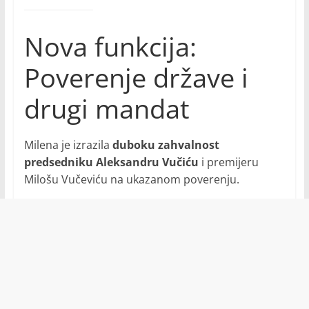
Nova funkcija:
Poverenje države i
drugi mandat
Milena je izrazila
duboku zahvalnost
predsedniku Aleksandru Vučiću
i premijeru
Milošu Vučeviću na ukazanom poverenju.