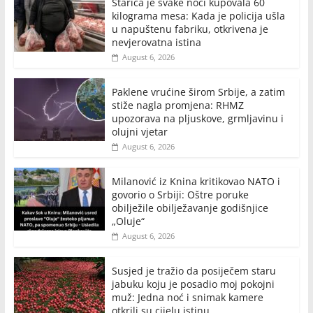
Starica je svake noći kupovala 60
kilograma mesa: Kada je policija ušla
u napuštenu fabriku, otkrivena je
nevjerovatna istina
August 6, 2026
Paklene vrućine širom Srbije, a zatim
stiže nagla promjena: RHMZ
upozorava na pljuskove, grmljavinu i
olujni vjetar
August 6, 2026
Milanović iz Knina kritikovao NATO i
govorio o Srbiji: Oštre poruke
obilježile obilježavanje godišnjice
„Oluje“
August 6, 2026
Susjed je tražio da posiječem staru
jabuku koju je posadio moj pokojni
muž: Jedna noć i snimak kamere
otkrili su cijelu istinu