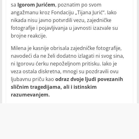
sa
Igorom Jurićem
, poznatim po svom
angažmanu kroz Fondaciju „Tijana Jurić“. Iako
nikada nisu javno potvrdili vezu, zajedničke
fotografije i pojavljivanja u javnosti izazvale su
brojne reakcije.
Milena je kasnije obrisala zajedničke fotografije,
navodeći da ne želi dodatno izlagati ni svog sina,
ni Igorovu ćerku nepoželjnom pritisku. Iako je
veza ostala diskretna, mnogi su pozdravili ovu
ljubavnu priču kao
odraz dvoje ljudi povezanih
sličnim tragedijama, ali i istinskim
razumevanjem.