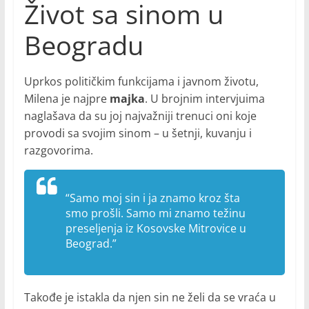
Život sa sinom u
Beogradu
Uprkos političkim funkcijama i javnom životu,
Milena je najpre
majka
. U brojnim intervjuima
naglašava da su joj najvažniji trenuci oni koje
provodi sa svojim sinom – u šetnji, kuvanju i
razgovorima.
“Samo moj sin i ja znamo kroz šta
smo prošli. Samo mi znamo težinu
preseljenja iz Kosovske Mitrovice u
Beograd.”
Takođe je istakla da njen sin ne želi da se vraća u