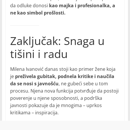
da odluke donosi
kao majka i profesionalka, a
ne kao simbol prošlosti.
Zaključak: Snaga u
tišini i radu
Milena Ivanović danas stoji kao primer žene koja
je
preživela gubitak, podnela kritike i naučila
da se nosi s javnošću
, ne gubeći sebe u tom
procesu. Njena nova funkcija potvrđuje da postoji
poverenje u njene sposobnosti, a podrška
javnosti pokazuje da je mnogima – uprkos
kritikama – inspiracija.