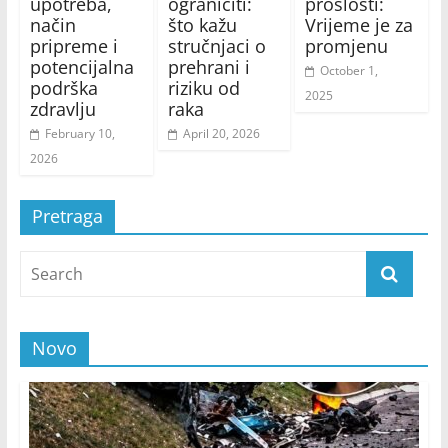
upotreba,
ograničiti:
prošlosti:
način
što kažu
Vrijeme je za
pripreme i
stručnjaci o
promjenu
potencijalna
prehrani i
October 1,
podrška
riziku od
2025
zdravlju
raka
February 10,
April 20, 2026
2026
Pretraga
Novo