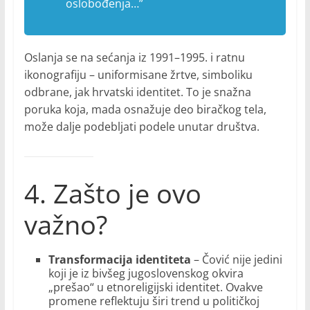
oslobođenja…”
Oslanja se na sećanja iz 1991–1995. i ratnu
ikonografiju – uniformisane žrtve, simboliku
odbrane, jak hrvatski identitet. To je snažna
poruka koja, mada osnažuje deo biračkog tela,
može dalje podebljati podele unutar društva.
4. Zašto je ovo
važno?
Transformacija identiteta
– Čović nije jedini
koji je iz bivšeg jugoslovenskog okvira
„prešao“ u etnoreligijski identitet. Ovakve
promene reflektuju širi trend u političkoj