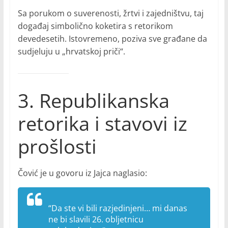
Sa porukom o suverenosti, žrtvi i zajedništvu, taj
događaj simbolično koketira s retorikom
devedesetih. Istovremeno, poziva sve građane da
sudjeluju u „hrvatskoj priči“.
3. Republikanska
retorika i stavovi iz
prošlosti
Čović je u govoru iz Jajca naglasio:
“Da ste vi bili razjedinjeni… mi danas
ne bi slavili 26. obljetnicu