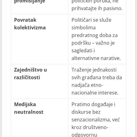
promišljanje
političkih poruka, ne
prihvatajte ih pasivno.
Povratak
Političari se služe
kolektivizma
simbolima
predratnog doba za
podršku – važno je
sagledati i
alternativne narative.
Zajedništvo u
Traženje jednakosti
različitosti
svih građana treba da
nadjača etno-
nacionalne interese.
Medijska
Pratimo događaje i
neutralnost
diskurse bez
senzacionalizma, već
kroz društveno-
odgovornu