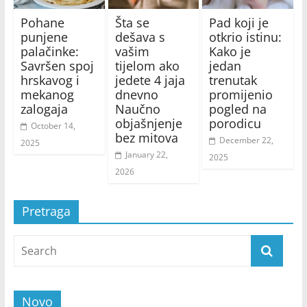
Pohane
Šta se
Pad koji je
punjene
dešava s
otkrio istinu:
palačinke:
vašim
Kako je
Savršen spoj
tijelom ako
jedan
hrskavog i
jedete 4 jaja
trenutak
mekanog
dnevno
promijenio
zalogaja
Naučno
pogled na
objašnjenje
porodicu
October 14,
bez mitova
December 22,
2025
January 22,
2025
2026
Pretraga
Novo