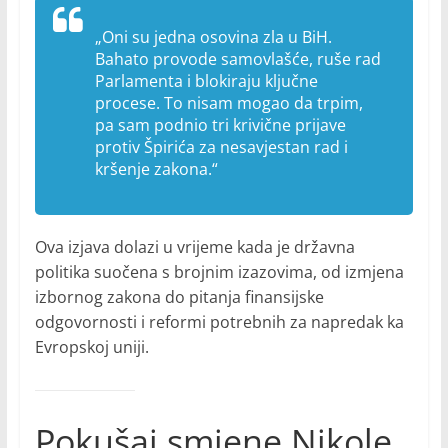
„Oni su jedna osovina zla u BiH.
Bahato provode samovlašće, ruše rad
Parlamenta i blokiraju ključne
procese. To nisam mogao da trpim,
pa sam podnio tri krivične prijave
protiv Špirića za nesavjestan rad i
kršenje zakona.“
Ova izjava dolazi u vrijeme kada je državna
politika suočena s brojnim izazovima, od izmjena
izbornog zakona do pitanja finansijske
odgovornosti i reformi potrebnih za napredak ka
Evropskoj uniji.
Pokušaj smjene Nikole