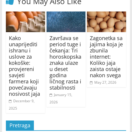
You May Also Like
Kako
Završava se
Zagonetka sa
unaprijediti
period tuge i
jajima koja je
ishranu i
čekanja: Tri
zbunila
uslove za
horoskopska
internet:
kokoške:
znaka ulaze
Koliko jaja
provjereni
u deset
zaista ostaje
savjeti
godina
nakon svega
farmera koji
ličnog rasta i
May 27, 2026
povećavaju
stabilnosti
nosivost jaja
January 15,
December 9,
2026
2025
Pretraga