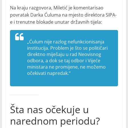
Na kraju razgovora, Miletić je komentarisao
povratak Darka Ćuluma na mjesto direktora SIPA-
e i trenutne blokade unutar državnih tijela:
„Ćulum nije razlog nefunkcionisanja
institucija. Problem je što se političari
direktno miješaju u rad Neovisnog
odbora, a dok se taj odbor i Vijeće
ministara ne promijene, ne možemo
očekivati napredak.“
Šta nas očekuje u
narednom periodu?