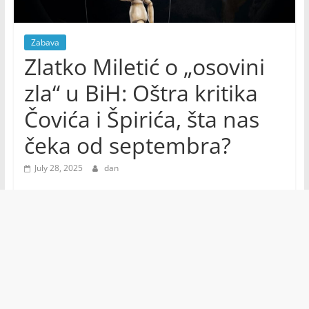
Zabava
Zlatko Miletić o „osovini
zla“ u BiH: Oštra kritika
Čovića i Špirića, šta nas
čeka od septembra?
July 28, 2025
dan