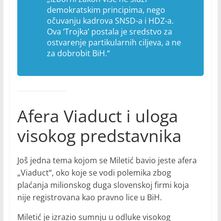
demokratskim principima, nego
očuvanju kadrova SNSD-a i HDZ-a.
Ova ‘Trojka’ postala je sredstvo za
ostvarenje partikularnih ciljeva, a ne
za dobrobit BiH.“
Afera Viaduct i uloga
visokog predstavnika
Još jedna tema kojom se Miletić bavio jeste aferа
„Viaduct“, oko koje se vodi polemika zbog
plaćanja milionskog duga slovenskoj firmi koja
nije registrovana kao pravno lice u BiH.
Miletić je izrazio sumnju u odluke visokog