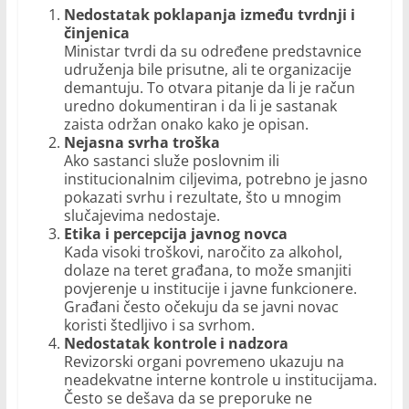
Nedostatak poklapanja između tvrdnji i
činjenica
Ministar tvrdi da su određene predstavnice
udruženja bile prisutne, ali te organizacije
demantuju. To otvara pitanje da li je račun
uredno dokumentiran i da li je sastanak
zaista održan onako kako je opisan.
Nejasna svrha troška
Ako sastanci služe poslovnim ili
institucionalnim ciljevima, potrebno je jasno
pokazati svrhu i rezultate, što u mnogim
slučajevima nedostaje.
Etika i percepcija javnog novca
Kada visoki troškovi, naročito za alkohol,
dolaze na teret građana, to može smanjiti
povjerenje u institucije i javne funkcionere.
Građani često očekuju da se javni novac
koristi štedljivo i sa svrhom.
Nedostatak kontrole i nadzora
Revizorski organi povremeno ukazuju na
neadekvatne interne kontrole u institucijama.
Često se dešava da se preporuke ne