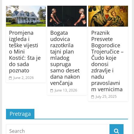
Promjena
Bogata
Praznik
izgleda i
udovica
Presvete
teške vijesti
razotkrila
Bogorodice
o Mini
tajni plan
Trojeručice –
Kostić: šta je
mladog
Čudo koje
do sada
supruga
donosi
poznato
samo deset
zdravlje i
dana nakon
nadu
June 2, 2026
venčanja
pravoslavni
m vernicima
June 13, 2026
July 25, 2025
Pretraga