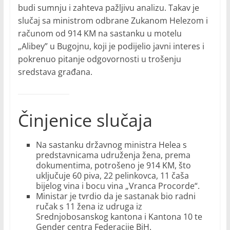
budi sumnju i zahteva pažljivu analizu. Takav je
slučaj sa ministrom odbrane Zukanom Helezom i
računom od 914 KM na sastanku u motelu
„Alibey” u Bugojnu, koji je podijelio javni interes i
pokrenuo pitanje odgovornosti u trošenju
sredstava građana.
Činjenice slučaja
Na sastanku državnog ministra Helea s
predstavnicama udruženja žena, prema
dokumentima, potrošeno je 914 KM, što
uključuje 60 piva, 22 pelinkovca, 11 čaša
bijelog vina i bocu vina „Vranca Procorde“.
Ministar je tvrdio da je sastanak bio radni
ručak s 11 žena iz udruga iz
Srednjobosanskog kantona i Kantona 10 te
Gender centra Federacije BiH.