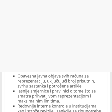
Obavezna javna objava svih računa za
reprezentaciju, uključujući broj prisutnih,
svrhu sastanka i potrošene artikle.
Jasnije smjernice i pravilnici o tome što se
smatra prihvatljivom reprezentacijom i
maksimalnim limitima.
Redovnije interne kontrole u institucijama,
kao i strože revizije i sankcije za zloupotrebe.