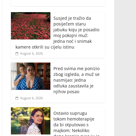
Susjed je tražio da
posiječem staru
jabuku koju je posadio
moj pokojni muž:
Jedna noć i snimak
kamere otkrili su cijelu istinu
August 6, 2026
Pred svima me ponizio
zbog izgleda, a muž se
nasmijao: Jedna
odluka zaustavila je
njihov posao
August 6, 2026
Ostavio suprugu
tokom hemoterapije
da bi otputovao s
majkom: Nekoliko