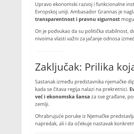
Upravo ekonomski razvoj i funkcionalne insti
Evropskoj uniji. Ambasador Grannas je nagl
transparentnost i pravnu sigurnost
mogu z
On je podvukao da su politička stabilnost, d
nivoima vlasti važni za jačanje odnosa izme
Zaključak: Prilika koj
Sastanak između predstavnika njemačke dipl
kada se čitava regija nalazi na prekretnici.
E
već i ekonomska šansa
za sve građane, pos
zemlji.
Ohrabrujuće poruke iz Njemačke predstavlj
napredak, ali i da očekuje nastavak konkretn