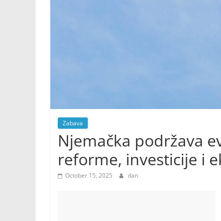
Zabava
Njemačka podržava ev
reforme, investicije 
October 15, 2025
dan