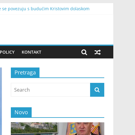
je se povezuju s budućim Kristovim dolaskom
avanje godišnjice „Oluje“
ć i snimak kamere otkrili su cijelu istinu
 njihov posao
je zvao ju je i molio za pomoć
POLICY
KONTAKT
Pretraga
Novo