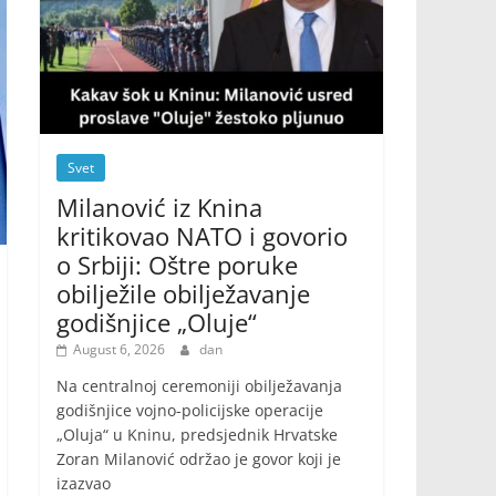
Svet
Milanović iz Knina
kritikovao NATO i govorio
o Srbiji: Oštre poruke
obilježile obilježavanje
godišnjice „Oluje“
August 6, 2026
dan
Na centralnoj ceremoniji obilježavanja
godišnjice vojno-policijske operacije
„Oluja“ u Kninu, predsjednik Hrvatske
Zoran Milanović održao je govor koji je
izazvao