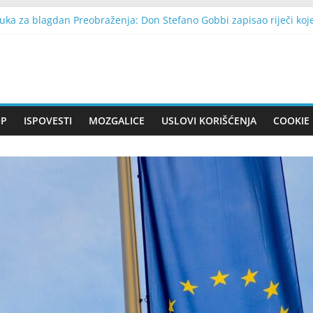
uka za blagdan Preobraženja: Don Stefano Gobbi zapisao riječi ko
na kritikovao NATO i govorio o Srbiji: Oštre poruke obilježile obiljež
 da posiječem staru jabuku koju je posadio moj pokojni muž: Jedna no
nizio zbog izgleda, a muž se nasmijao: Jedna odluka zaustavila je
 tokom hemoterapije da bi otputovao s majkom: Nekoliko dana kasni
OP
ISPOVESTI
MOZGALICE
USLOVI KORIŠĆENJA
COOKIE 