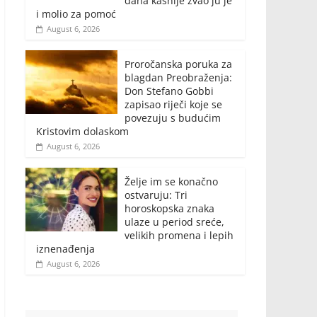
dana kasnije zvao ju je
i molio za pomoć
August 6, 2026
Proročanska poruka za
blagdan Preobraženja:
Don Stefano Gobbi
zapisao riječi koje se
povezuju s budućim
Kristovim dolaskom
August 6, 2026
Želje im se konačno
ostvaruju: Tri
horoskopska znaka
ulaze u period sreće,
velikih promena i lepih
iznenađenja
August 6, 2026