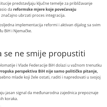
tucije predstavljaju ključne temelje za približavanje
asio da
reformske mjere koje povećavaju
načajno ubrzati proces integracija.
osljedna implementacija reformi i aktivan dijalog sa svim
đu BiH i Njemačke.
a se ne smije propustiti
omatije i Vlade Federacije BiH dolazi u važnom trenutku
vropska perspektiva BiH nije samo političko pitanje,
ebno mlade koji žele ostati, raditi i napredovati u svojoj
aju jasan signal da međunarodna zajednica prepoznaje
ih koraka.