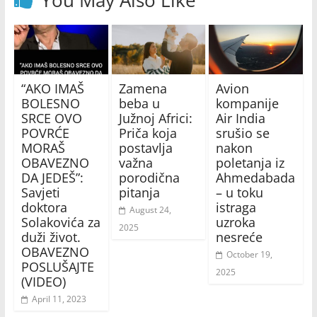
You May Also Like
“AKO IMAŠ
Zamena
Avion
BOLESNO
beba u
kompanije
SRCE OVO
Južnoj Africi:
Air India
POVRĆE
Priča koja
srušio se
MORAŠ
postavlja
nakon
OBAVEZNO
važna
poletanja iz
DA JEDEŠ”:
porodična
Ahmedabada
Savjeti
pitanja
– u toku
doktora
istraga
August 24,
Solakovića za
uzroka
2025
duži život.
nesreće
OBAVEZNO
October 19,
POSLUŠAJTE
2025
(VIDEO)
April 11, 2023