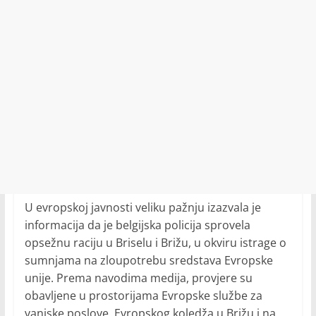
U evropskoj javnosti veliku pažnju izazvala je
informacija da je belgijska policija sprovela
opsežnu raciju u Briselu i Brižu, u okviru istrage o
sumnjama na zloupotrebu sredstava Evropske
unije. Prema navodima medija, provjere su
obavljene u prostorijama Evropske službe za
vanjske poslove, Evropskog koledža u Brižu i na