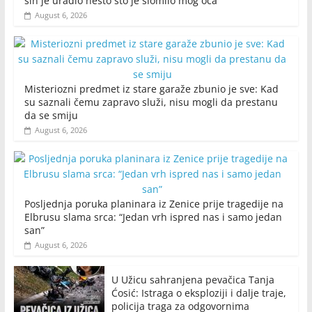
sin je uradio nešto što je slomilo mog oca
August 6, 2026
Misteriozni predmet iz stare garaže zbunio je sve: Kad
su saznali čemu zapravo služi, nisu mogli da prestanu
da se smiju
August 6, 2026
Posljednja poruka planinara iz Zenice prije tragedije na
Elbrusu slama srca: “Jedan vrh ispred nas i samo jedan
san”
August 6, 2026
U Užicu sahranjena pevačica Tanja
Ćosić: Istraga o eksploziji i dalje traje,
policija traga za odgovornima