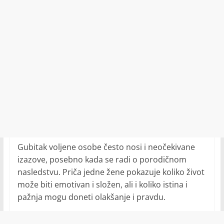
Gubitak voljene osobe često nosi i neočekivane
izazove, posebno kada se radi o porodičnom
nasledstvu. Priča jedne žene pokazuje koliko život
može biti emotivan i složen, ali i koliko istina i
pažnja mogu doneti olakšanje i pravdu.