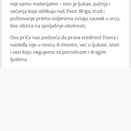
nije samo materijalno – ono je ljubav, pažnja i
sećanja koja oblikuju naš život. Briga, trud i
poštovanje prema voljenima ostaju zauvek u srcu,
bez obzira na spoljašnje okolnosti.
Ova priča nas podseća da prava vrednost života i
nasleđa nije u novcu ili imovini, već u ljubavi, istini
i vezi koju negujemo sa porodicom i dragim
ljudima.