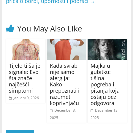
priča o borbi, upornosti i podršci
→
You May Also Like
Tijelo ti šalje
Kada svrab
Majka u
signale: Evo
nije samo
gubitku:
šta znače
alergija:
tišina
najčešći
Kako
pogreba i
simptomi
prepoznati i
pitanja koja
razumeti
ostaju bez
January 9, 2026
koprivnjaču
odgovora
December 8,
December 13,
2025
2025