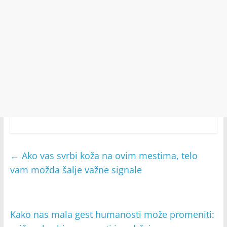
←
Ako vas svrbi koža na ovim mestima, telo
vam možda šalje važne signale
Kako nas mala gest humanosti može promeniti: