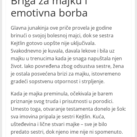
Briga za majku i
emotivna borba
Glavna junakinja ove priče provela je godine
brinući o svojoj bolesnoj majci, dok se sestra
Kejtlin gotovo uopšte nije uključivala.
Svakodnevno je kuvala, davala lekove i bila uz
majku u trenucima kada je snaga napuštala njen
život. Iako povređena zbog odsustva sestre, žena
je ostala posvećena brizi za majku, istovremeno
gradeći sopstvenu otpornost i strpljenje.
Kada je majka preminula, očekivala je barem
priznanje svog truda i prisutnosti u porodici.
Umesto toga, otvaranje testamenta donelo je šok:
sva imovina pripala je sestri Kejtlin. Kuća,
ušteđevina i lične stvari majke – sve je bilo
predato sestri, dok njeno ime nije ni spomenuto.