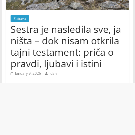
Zabava
Sestra je nasledila sve, ja
ništa – dok nisam otkrila
tajni testament: priča o
pravdi, ljubavi i istini
January 9, 2026
dan