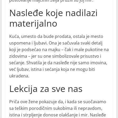
poštovanje majčinih želja pružili su joj mir.
Nasleđe koje nadilazi
materijalno
Kuća, umesto da bude prodata, ostala je mesto
uspomena i ljubavi. Ona je sačuvala svaki detalj
koji je podsećao na majku – čak i male pukotine na
zidovima – jer su one simbolizovale prisustvo i
sećanje. Shvatila je da nasleđe nije samo imovina,
već ljubav, istina i sećanja koja ne mogu biti
ukradena.
Lekcija za sve nas
Priča ove žene pokazuje da, i kada se suočavamo
sa teškim porodičnim sukobima ili nepravdom,
istina i strpljenje donose olakšanje i mir. Nasleđe