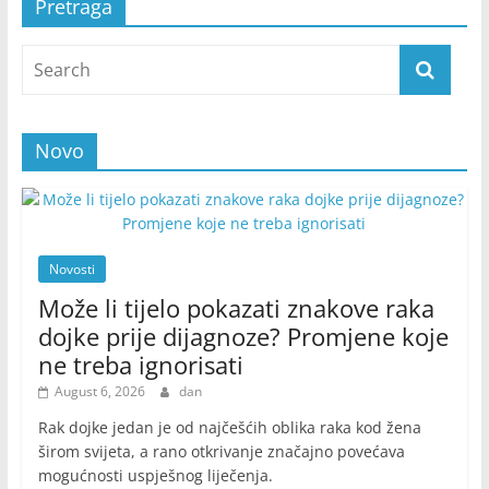
Pretraga
Novo
Novosti
Može li tijelo pokazati znakove raka
dojke prije dijagnoze? Promjene koje
ne treba ignorisati
August 6, 2026
dan
Rak dojke jedan je od najčešćih oblika raka kod žena
širom svijeta, a rano otkrivanje značajno povećava
mogućnosti uspješnog liječenja.