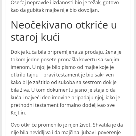
Osećaj nepravde i izdanosti bio je težak, gotovo
kao da gubitak majke nije bio dovoljan.
Neočekivano otkriće u
staroj kući
Dok je kuća bila pripremljena za prodaju, žena je
tokom jedne posete pronašla kovertu sa svojim
imenom. U njoj je bilo pismo od majke koje je
otkrilo tajnu – pravi testament je bio sakriven
kako bi je zaštitio od sukoba sa sestrom dok je
bila živa. U tom dokumentu jasno je stajalo da
kuća i najveći deo imovine pripadaju njoj, iako je
prethodni testament formalno dodeljivao sve
Kejtlin.
Ovo otkriće promenilo je njen život. Shvatila je da
nije bila nevidljiva i da majčina ljubav i poverenje