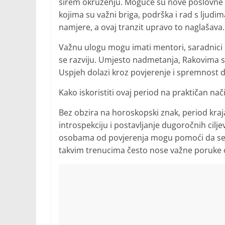
širem okruženju. Moguće su nove poslovne pri
kojima su važni briga, podrška i rad s ljudim
namjere, a ovaj tranzit upravo to naglašava.
Važnu ulogu mogu imati mentori, saradnici i
se razviju. Umjesto nadmetanja, Rakovima se
Uspjeh dolazi kroz povjerenje i spremnost 
Kako iskoristiti ovaj period na praktičan nač
Bez obzira na horoskopski znak, period kraj
introspekciju i postavljanje dugoročnih ciljeva
osobama od povjerenja mogu pomoći da se jas
takvim trenucima često nose važne poruke o