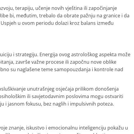
voju, terapiju, učenje novih vještina ili započinjanje
 Ribe bi, međutim, trebalo da obrate pažnju na granice i da
. Uspjeh u ovom periodu dolazi kroz balans između
tuiciju i strategiju. Energija ovog astrološkog aspekta može
itanja, završe važne procese ili započnu nove oblike
Posebno su naglašene teme samopouzdanja i kontrole nad
a osluškivanje unutrašnjeg osjećaja prilikom donošenja
 psihološkim ili savjetodavnim poslovima mogu ostvariti
nju i jasnom fokusu, bez naglih i impulsivnih poteza.
oje znanje, iskustvo i emocionalnu inteligenciju pokažu u