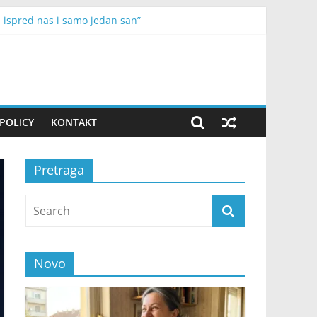
h ispred nas i samo jedan san”
varaju prilike
risati
ilo mog oca
 nisu mogli da prestanu da se smiju
POLICY
KONTAKT
Pretraga
Novo