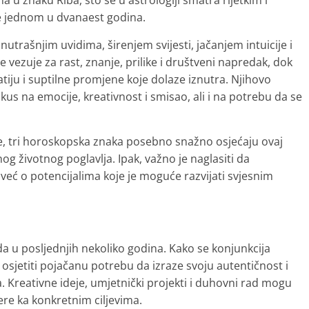
a u znaku Riba, što se u astrologiji smatra rijetkim i
ke jednom u dvanaest godina.
utrašnjim uvidima, širenjem svijesti, jačanjem intuicije i
 vezuje za rast, znanje, prilike i društveni napredak, dok
tiju i suptilne promjene koje dolaze iznutra. Njihovo
kus na emocije, kreativnost i smisao, ali i na potrebu da se
 tri horoskopska znaka posebno snažno osjećaju ovaj
nog životnog poglavlja. Ipak, važno je naglasiti da
već o potencijalima koje je moguće razvijati svjesnim
da u posljednjih nekoliko godina. Kako se konjunkcija
sjetiti pojačanu potrebu da izraze svoju autentičnost i
. Kreativne ideje, umjetnički projekti i duhovni rad mogu
re ka konkretnim ciljevima.