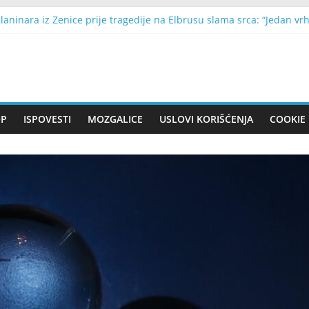
laninara iz Zenice prije tragedije na Elbrusu slama srca: “Jedan vr
as mogu napraviti važan finansijski potez: Sunce i Jupiter u Lavu ot
ati znakove raka dojke prije dijagnoze? Promjene koje ne treba igno
kon što me je izbacio iz kuće, moj sin je uradio nešto što je slom
 iz stare garaže zbunio je sve: Kad su saznali čemu zapravo služi,
OP
ISPOVESTI
MOZGALICE
USLOVI KORIŠĆENJA
COOKIE 