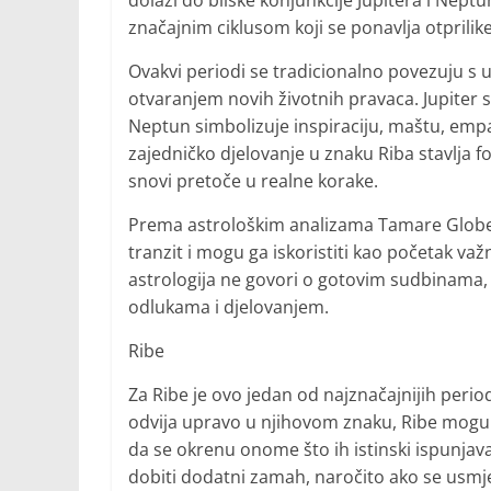
dolazi do bliske konjunkcije Jupitera i Neptun
značajnim ciklusom koji se ponavlja otprili
Ovakvi periodi se tradicionalno povezuju s un
otvaranjem novih životnih pravaca. Jupiter se
Neptun simbolizuje inspiraciju, maštu, empa
zajedničko djelovanje u znaku Riba stavlja fo
snovi pretoče u realne korake.
Prema astrološkim analizama Tamare Globe,
tranzit i mogu ga iskoristiti kao početak važ
astrologija ne govori o gotovim sudbinama, 
odlukama i djelovanjem.
Ribe
Za Ribe je ovo jedan od najznačajnijih perio
odvija upravo u njihovom znaku, Ribe mogu o
da se okrenu onome što ih istinski ispunjava
dobiti dodatni zamah, naročito ako se usmje