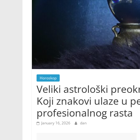
Horoskop
Veliki astrološki preo
Koji znakovi ulaze u p
profesionalnog rasta
January 16, 2026
dan