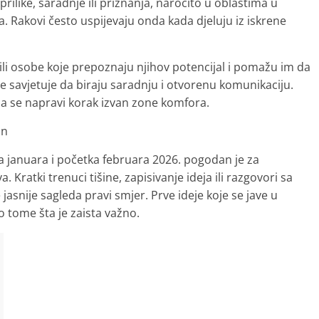
like, saradnje ili priznanja, naročito u oblastima u
a. Rakovi često uspijevaju onda kada djeluju iz iskrene
li osobe koje prepoznaju njihov potencijal i pomažu im da
 savjetuje da biraju saradnju i otvorenu komunikaciju.
da se napravi korak izvan zone komfora.
in
a januara i početka februara 2026. pogodan je za
. Kratki trenuci tišine, zapisivanje ideja ili razgovori sa
nije sagleda pravi smjer. Prve ideje koje se jave u
 tome šta je zaista važno.