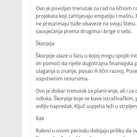
Ovo je povoljan trenutak za rad na ličnom raz
projekata koji zahtijevaju empatiju i maštu.
ne preuzimaju tuđe obaveze na svoju štetu
saosjećanja prema drugima i brige o sebi.
Škorpija
Škorpije ulaze u fazu u kojoj mogu spojiti in
im pomoći da riješe dugotrajna finansijska p
ulaganja u znanje, posao ili lični razvoj. 
sopstvenim resursima.
Ovo je dobar trenutak za planiranje, ali i z
odluka. Škorpije koje se bave istraživačkim,
vidljiv napredak. Ključ uspjeha leži u strplje
Rak
Rakovi u ovom periodu dobijaju priliku da sv