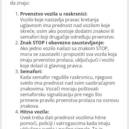
da znaju:
Prvenstvo vozila u raskrsnici:
Vozilo koje nastavlja pravac kretanja
uglavnom ima prednost nad vozilom koje
skreće, osim ako postoje dodatni znakovi ili
semafori koji drugačije određuju prvenstvo.
Znak STOP i obavezno zaustavljanje:
Ako jedno vozilo nailazi sa znakom STOP,
mora se zaustaviti i propustiti sva vozila koja
imaju prvenstvo prolaza, uključujući i vozilo
koje dolazi iz glavnog pravca.
Semafori:
Kada semafor reguliše raskrsnicu, njegovo
svetlo ima prednost nad svim saobraćajnim
znakovima. Vozači moraju poštovati
semaforsku signalizaciju pre nego što
primene pravilo prvenstva prolaza na osnovu
znakova.
Hitna vozila:
Uvek treba dati prednost vozilima hitne
pomoći, policiji i vatrogascima kada imaju