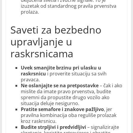
uključena svetla i zvučne signale. To je
izuzetak od standardnog pravila prvenstva
prolaza.
Saveti za bezbedno
upravljanje u
raskrsnicama
Uvek smanjite brzinu pri ulasku u
raskrsnicu
i proverite situaciju sa svih
pravaca.
Ne oslanjajte se na pretpostavke
– čak i ako
mislite da imate pravo prvenstva, budite
spremni da propustite drugo vozilo ako
situacija deluje nesigurno.
Pratite semafore i znakove pažljivo
, jer
pravilna kombinacija oba reguliše prolazak
kroz raskrsnicu.
Budite strpljivi i predvidljivi
– signalizirajte