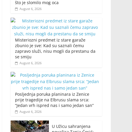
što je slomilo mog oca
August 6, 2026
Misteriozni predmet iz stare garaže
zbunio je sve: Kad su saznali čemu
zapravo služi, nisu mogli da prestanu da
se smiju
August 6, 2026
Posljednja poruka planinara iz Zenice
prije tragedije na Elbrusu slama srca:
“Jedan vrh ispred nas i samo jedan san”
August 6, 2026
U Užicu sahranjena
pevačica Tanja Ćosić: