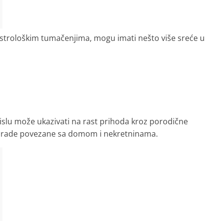
astrološkim tumačenjima, mogu imati nešto više sreće u
islu može ukazivati na rast prihoda kroz porodične
e zarade povezane sa domom i nekretninama.