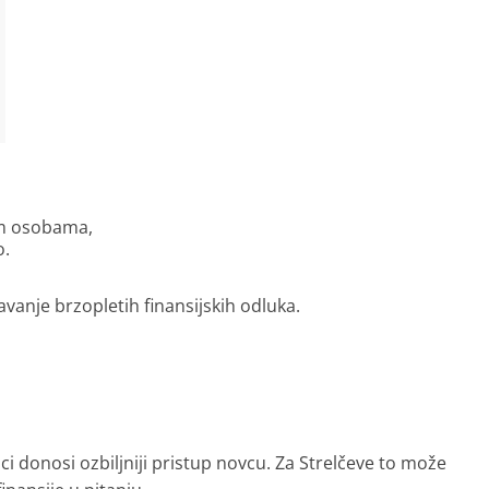
im osobama,
o.
avanje brzopletih finansijskih odluka.
i donosi ozbiljniji pristup novcu. Za Strelčeve to može