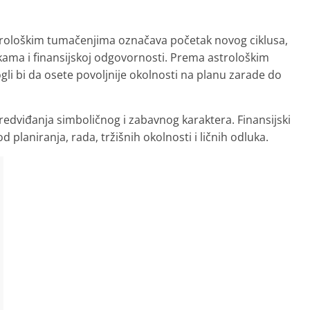
trološkim tumačenjima označava početak novog ciklusa,
lukama i finansijskoj odgovornosti. Prema astrološkim
li bi da osete povoljnije okolnosti na planu zarade do
redviđanja simboličnog i zabavnog karaktera. Finansijski
 planiranja, rada, tržišnih okolnosti i ličnih odluka.