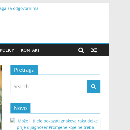
 traga za odgovornima
gnorisati
lomilo mog oca
ži, nisu mogli da prestanu da se smiju
 vrh ispred nas i samo jedan san”
POLICY
KONTAKT
Pretraga
Novo