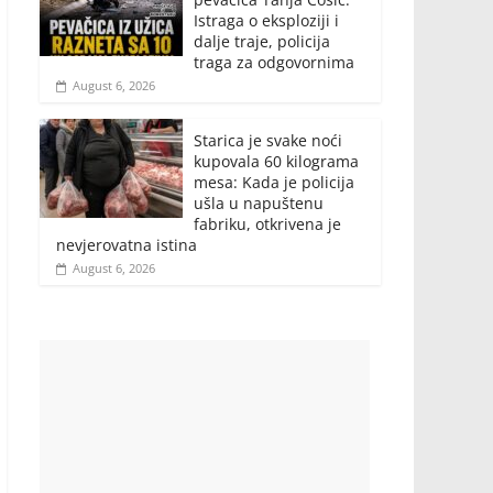
Istraga o eksploziji i
dalje traje, policija
traga za odgovornima
August 6, 2026
Starica je svake noći
kupovala 60 kilograma
mesa: Kada je policija
ušla u napuštenu
fabriku, otkrivena je
nevjerovatna istina
August 6, 2026