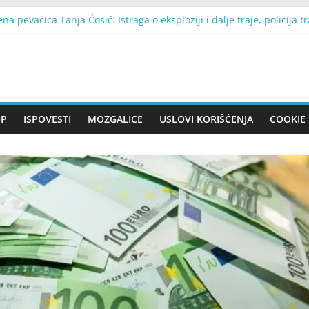
na pevačica Tanja Ćosić: Istraga o eksploziji i dalje traje, policija
okazati znakove raka dojke prije dijagnoze? Promjene koje ne treba i
 nakon što me je izbacio iz kuće, moj sin je uradio nešto što je s
met iz stare garaže zbunio je sve: Kad su saznali čemu zapravo slu
a planinara iz Zenice prije tragedije na Elbrusu slama srca: “Jedan
OP
ISPOVESTI
MOZGALICE
USLOVI KORIŠĆENJA
COOKIE 