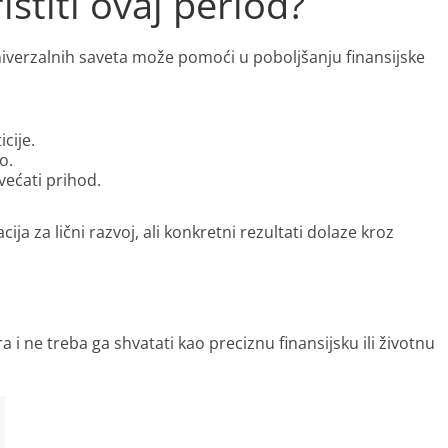
istiti ovaj period?
niverzalnih saveta može pomoći u poboljšanju finansijske
cije.
o.
većati prihod.
ija za lični razvoj, ali konkretni rezultati dolaze kroz
i ne treba ga shvatati kao preciznu finansijsku ili životnu