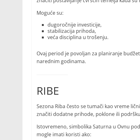
značiti postavljanje čvršćih temelja kada su f
Moguće su:
dugoročnije investicije,
stabilizacija prihoda,
veća disciplina u trošenju.
Ovaj period je povoljan za planiranje budžet
narednim godinama.
RIBE
Sezona Riba često se tumači kao vreme lični
značiti dodatne prihode, poklone ili podršku
Istovremeno, simbolika Saturna u Ovnu pods
mogle imati koristi ako: