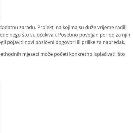
odatnu zaradu. Projekti na kojima su duže vrijeme radili
ihode nego što su očekivali. Posebno povoljan period za njih
i pojaviti novi poslovni dogovori ili prilike za napredak.
rethodnih mjeseci može početi konkretno isplaćivati, što