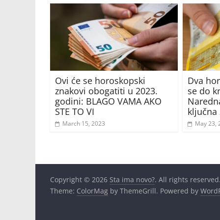
Ovi će se horoskopski
Dva hor
znakovi obogatiti u 2023.
se do kr
godini: BLAGO VAMA AKO
Naredna
STE TO VI
ključna 
March 15, 2023
May 23, 
Copyright © 2026
Sta ima novo?
. All rights reserved
Theme:
ColorMag
by ThemeGrill. Powered by
WordP