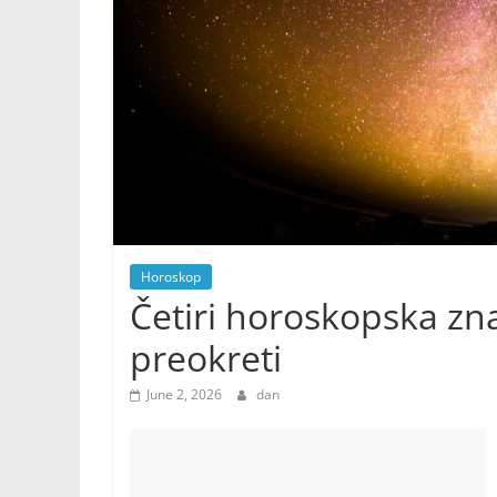
Horoskop
Četiri horoskopska zna
preokreti
June 2, 2026
dan