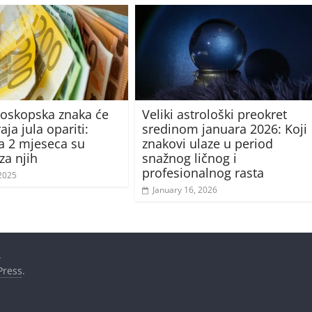
oskopska znaka će
Veliki astrološki preokret
aja jula opariti:
sredinom januara 2026: Koji
 2 mjeseca su
znakovi ulaze u period
za njih
snažnog ličnog i
profesionalnog rasta
2025
January 16, 2026
.
ress
.