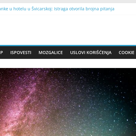
nke u hotelu u Švicarskoj: Istraga otvorila brojna pitanja
pravio neočekivan potez na koncertu u Trebinju: Publika ostala iz
jno skinula flaster sa leđa svog unuka — ono što je ugledala otkrilo
dišnjoj susjedi, a nakon njezine smrti nije dobio ništa: Sljedećeg ju
braka ponovo je progledala – tada je otkrila tajnu koju je suprug s
OP
ISPOVESTI
MOZGALICE
USLOVI KORIŠĆENJA
COOKIE 