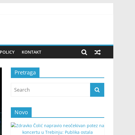
nenađena
 je porodičnu tajnu
tra stigao je njezin odvjetnik
krivao od nje
POLICY
KONTAKT
Pretraga
Novo