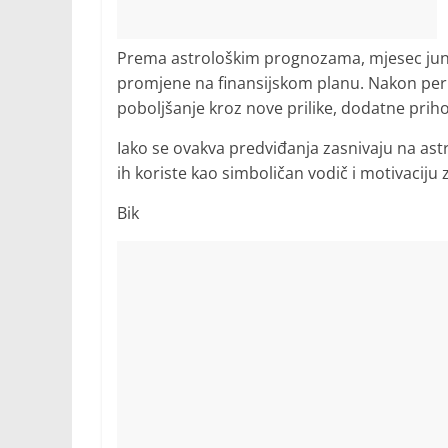
Prema astrološkim prognozama, mjesec juni
promjene na finansijskom planu. Nakon perio
poboljšanje kroz nove prilike, dodatne priho
Iako se ovakva predviđanja zasnivaju na astro
ih koriste kao simboličan vodič i motivacij
Bik