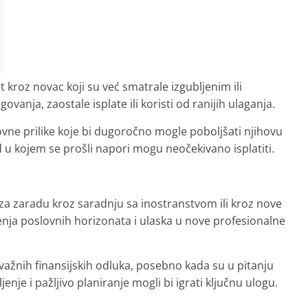
t kroz novac koji su već smatrale izgubljenim ili
anja, zaostale isplate ili koristi od ranijih ulaganja.
ovne prilike koje bi dugoročno mogle poboljšati njihovu
od u kojem se prošli napori mogu neočekivano isplatiti.
za zaradu kroz saradnju sa inostranstvom ili kroz nove
enja poslovnih horizonata i ulaska u nove profesionalne
važnih finansijskih odluka, posebno kada su u pitanju
ljenje i pažljivo planiranje mogli bi igrati ključnu ulogu.