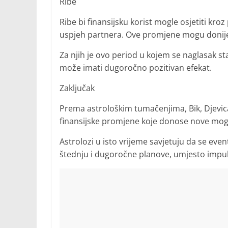
Ribe
Ribe bi finansijsku korist mogle osjetiti kro
uspjeh partnera. Ove promjene mogu donijet
Za njih je ovo period u kojem se naglasak st
može imati dugoročno pozitivan efekat.
Zaključak
Prema astrološkim tumačenjima, Bik, Djevica,
finansijske promjene koje donose nove moguć
Astrolozi u isto vrijeme savjetuju da se even
štednju i dugoročne planove, umjesto impul