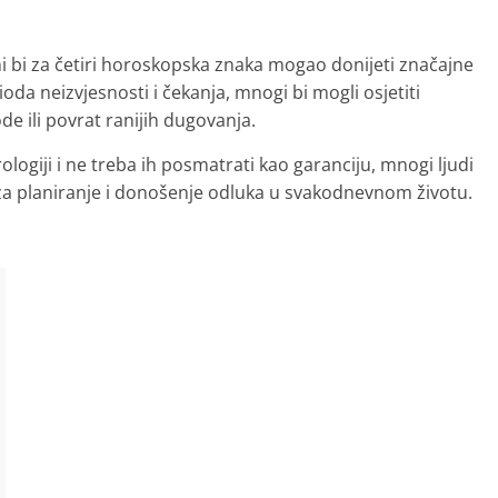
 bi za četiri horoskopska znaka mogao donijeti značajne
da neizvjesnosti i čekanja, mnogi bi mogli osjetiti
de ili povrat ranijih dugovanja.
logiji i ne treba ih posmatrati kao garanciju, mnogi ljudi
u za planiranje i donošenje odluka u svakodnevnom životu.