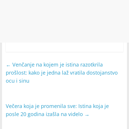
←
Venčanje na kojem je istina razotkrila
prošlost: kako je jedna laž vratila dostojanstvo
ocu i sinu
Večera koja je promenila sve: Istina koja je
posle 20 godina izašla na videlo
→