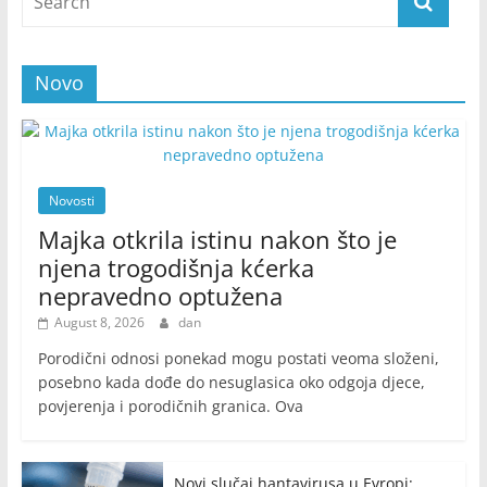
Novo
Novosti
Majka otkrila istinu nakon što je
njena trogodišnja kćerka
nepravedno optužena
August 8, 2026
dan
Porodični odnosi ponekad mogu postati veoma složeni,
posebno kada dođe do nesuglasica oko odgoja djece,
povjerenja i porodičnih granica. Ova
Novi slučaj hantavirusa u Evropi: