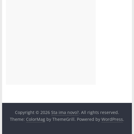
Copyright © 2026
Sta ima novo?
. All rights reserved.
Theme:
ColorMag
by ThemeGrill. Powered by
WordPress
.