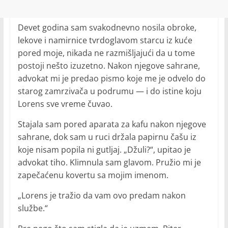
Devet godina sam svakodnevno nosila obroke,
lekove i namirnice tvrdoglavom starcu iz kuće
pored moje, nikada ne razmišljajući da u tome
postoji nešto izuzetno. Nakon njegove sahrane,
advokat mi je predao pismo koje me je odvelo do
starog zamrzivača u podrumu — i do istine koju
Lorens sve vreme čuvao.
Stajala sam pored aparata za kafu nakon njegove
sahrane, dok sam u ruci držala papirnu čašu iz
koje nisam popila ni gutljaj. „Džuli?“, upitao je
advokat tiho. Klimnula sam glavom. Pružio mi je
zapečaćenu kovertu sa mojim imenom.
„Lorens je tražio da vam ovo predam nakon
službe.“