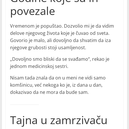
povezale
Vremenom je popuštao. Dozvolio mi je da vidim
delove njegovog života koje je čuvao od sveta.
Govorio je malo, ali dovoljno da shvatim da iza
njegove grubosti stoji usamljenost.
„Dovoljno smo bliski da se svađamo“, rekao je
jednom medicinskoj sestri.
Nisam tada znala da on u meni ne vidi samo
komšinicu, već nekoga ko je, iz dana u dan,
dokazivao da ne mora da bude sam.
Tajna u zamrzivaču