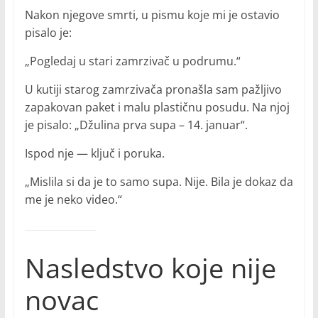
Nakon njegove smrti, u pismu koje mi je ostavio
pisalo je:
„Pogledaj u stari zamrzivač u podrumu.“
U kutiji starog zamrzivača pronašla sam pažljivo
zapakovan paket i malu plastičnu posudu. Na njoj
je pisalo: „Džulina prva supa – 14. januar“.
Ispod nje — ključ i poruka.
„Mislila si da je to samo supa. Nije. Bila je dokaz da
me je neko video.“
Nasledstvo koje nije
novac