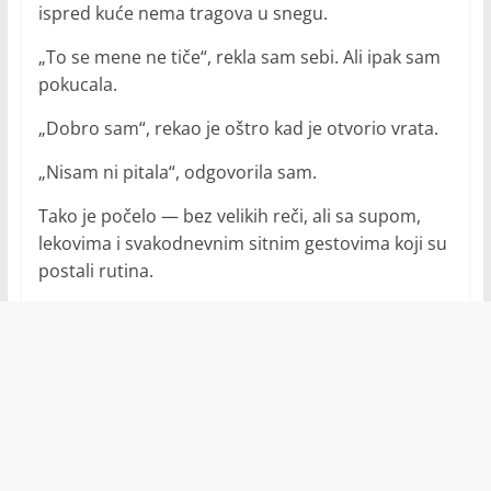
ispred kuće nema tragova u snegu.
„To se mene ne tiče“, rekla sam sebi. Ali ipak sam
pokucala.
„Dobro sam“, rekao je oštro kad je otvorio vrata.
„Nisam ni pitala“, odgovorila sam.
Tako je počelo — bez velikih reči, ali sa supom,
lekovima i svakodnevnim sitnim gestovima koji su
postali rutina.