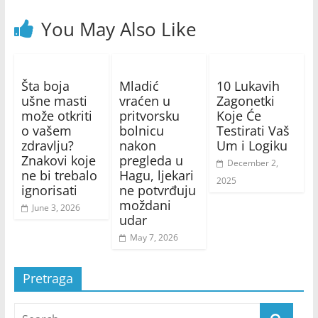
You May Also Like
Šta boja
Mladić
10 Lukavih
ušne masti
vraćen u
Zagonetki
može otkriti
pritvorsku
Koje Će
o vašem
bolnicu
Testirati Vaš
zdravlju?
nakon
Um i Logiku
Znakovi koje
pregleda u
December 2,
ne bi trebalo
Hagu, ljekari
2025
ignorisati
ne potvrđuju
moždani
June 3, 2026
udar
May 7, 2026
Pretraga