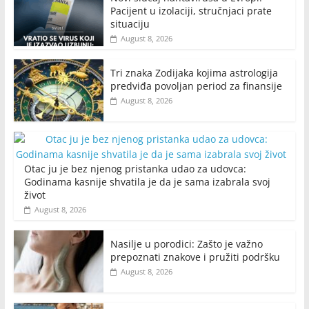
Pacijent u izolaciji, stručnjaci prate
situaciju
August 8, 2026
Tri znaka Zodijaka kojima astrologija
predviđa povoljan period za finansije
August 8, 2026
Otac ju je bez njenog pristanka udao za udovca:
Godinama kasnije shvatila je da je sama izabrala svoj
život
August 8, 2026
Nasilje u porodici: Zašto je važno
prepoznati znakove i pružiti podršku
August 8, 2026