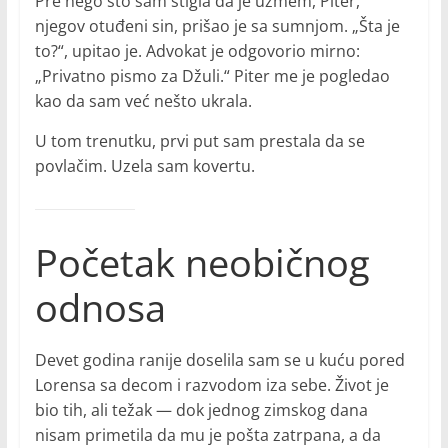
Pre nego što sam stigla da je uzmem, Piter,
njegov otuđeni sin, prišao je sa sumnjom. „Šta je
to?“, upitao je. Advokat je odgovorio mirno:
„Privatno pismo za Džuli.“ Piter me je pogledao
kao da sam već nešto ukrala.
U tom trenutku, prvi put sam prestala da se
povlačim. Uzela sam kovertu.
Početak neobičnog
odnosa
Devet godina ranije doselila sam se u kuću pored
Lorensa sa decom i razvodom iza sebe. Život je
bio tih, ali težak — dok jednog zimskog dana
nisam primetila da mu je pošta zatrpana, a da