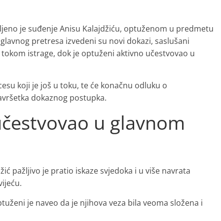
jeno je suđenje Anisu Kalajdžiću, optuženom u predmetu
m glavnog pretresa izvedeni su novi dokazi, saslušani
ni tokom istrage, dok je optuženi aktivno učestvovao u
esu koji je još u toku, te će konačnu odluku o
završetka dokaznog postupka.
učestvovao u glavnom
ć pažljivo je pratio iskaze svjedoka i u više navrata
ijeću.
uženi je naveo da je njihova veza bila veoma složena i