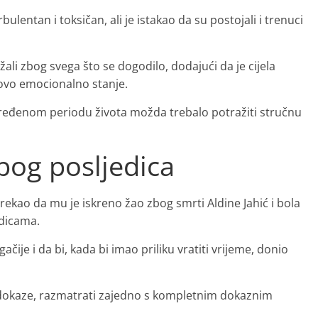
ulentan i toksičan, ali je istakao da su postojali i trenuci
li zbog svega što se dogodilo, dodajući da je cijela
egovo emocionalno stanje.
ređenom periodu života možda trebalo potražiti stručnu
zbog posljedica
ekao da mu je iskreno žao zbog smrti Aldine Jahić i bola
odicama.
ačije i da bi, kada bi imao priliku vratiti vrijeme, donio
e dokaze, razmatrati zajedno s kompletnim dokaznim