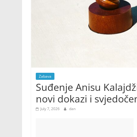
Zabava
Suđenje Anisu Kalajdži
novi dokazi i svjedoče
July 7, 2026
dan