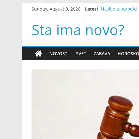
Skip
Sunday, August 9, 2026
Latest:
Nasilje u porodici
to
Majka otkrila ist
content
Novi slučaj hantavi
Sta ima novo?
Tri znaka Zodijaka
Otac ju je bez nje
NOVOSTI
SVET
ZABAVA
HOROSK