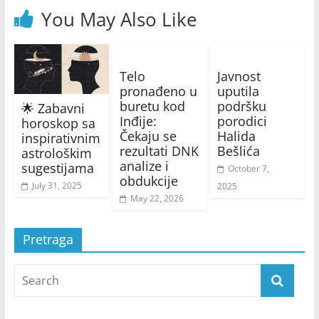
You May Also Like
Telo
Javnost
pronađeno u
uputila
buretu kod
podršku
🌟 Zabavni
Inđije:
porodici
horoskop sa
Čekaju se
Halida
inspirativnim
rezultati DNK
Bešlića
astrološkim
analize i
sugestijama
October 7,
obdukcije
July 31, 2025
2025
May 22, 2026
Pretraga