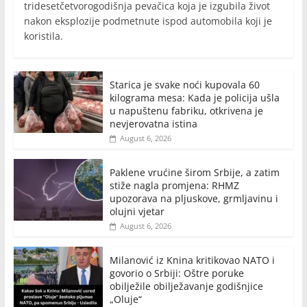
tridesetčetvorogodišnja pevačica koja je izgubila život
nakon eksplozije podmetnute ispod automobila koji je
koristila.
Starica je svake noći kupovala 60
kilograma mesa: Kada je policija ušla
u napuštenu fabriku, otkrivena je
nevjerovatna istina
August 6, 2026
Paklene vrućine širom Srbije, a zatim
stiže nagla promjena: RHMZ
upozorava na pljuskove, grmljavinu i
olujni vjetar
August 6, 2026
Milanović iz Knina kritikovao NATO i
govorio o Srbiji: Oštre poruke
obilježile obilježavanje godišnjice
„Oluje“