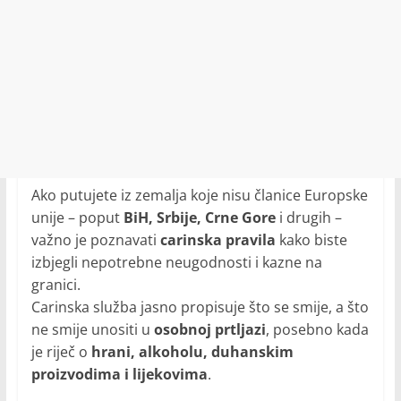
Ako putujete iz zemalja koje nisu članice Europske
unije – poput
BiH, Srbije, Crne Gore
i drugih –
važno je poznavati
carinska pravila
kako biste
izbjegli nepotrebne neugodnosti i kazne na
granici.
Carinska služba jasno propisuje što se smije, a što
ne smije unositi u
osobnoj prtljazi
, posebno kada
je riječ o
hrani, alkoholu, duhanskim
proizvodima i lijekovima
.