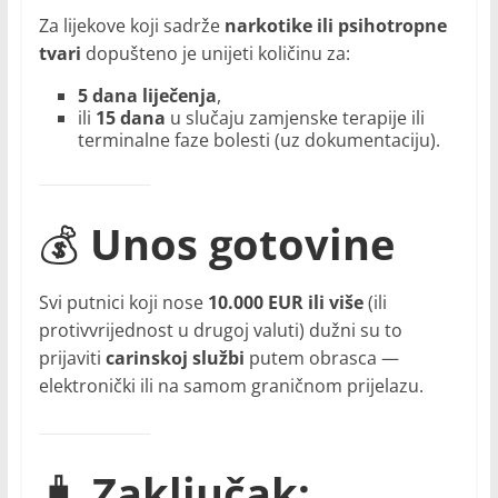
Za lijekove koji sadrže
narkotike ili psihotropne
tvari
dopušteno je unijeti količinu za:
5 dana liječenja
,
ili
15 dana
u slučaju zamjenske terapije ili
terminalne faze bolesti (uz dokumentaciju).
💰
Unos gotovine
Svi putnici koji nose
10.000 EUR ili više
(ili
protivvrijednost u drugoj valuti) dužni su to
prijaviti
carinskoj službi
putem obrasca —
elektronički ili na samom graničnom prijelazu.
🧳
Zaključak: