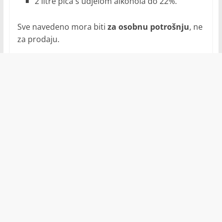
2 litre pića s udjelom alkohola do 22%.
Sve navedeno mora biti
za osobnu potrošnju
, ne
za prodaju.