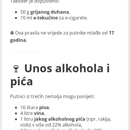
Također je dopušteno:
50 g
grijanog duhana
,
10 ml
e-tekućine
za e-cigarete.
⛔ Ova pravila ne vrijede za putnike mlađe od
17
godina
.
🍷
Unos alkohola i
pića
Putnici iz trećih zemalja mogu ponijeti:
16 litara
piva
,
4 litre
vina
,
1 litru
jakog alkoholnog pića
(npr. rakija,
viski) s više od 22% alkohola,