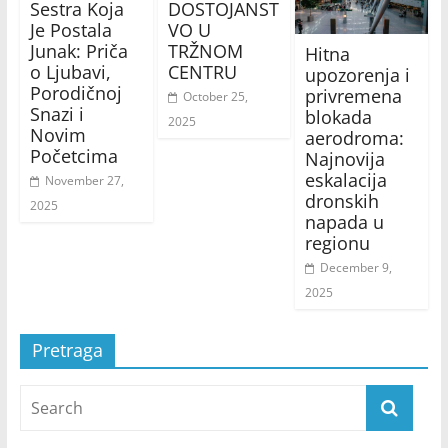
Sestra Koja
DOSTOJANST
Je Postala
VO U
Junak: Priča
TRŽNOM
Hitna
o Ljubavi,
CENTRU
upozorenja i
Porodičnoj
privremena
October 25,
Snazi i
blokada
2025
Novim
aerodroma:
Početcima
Najnovija
eskalacija
November 27,
dronskih
2025
napada u
regionu
December 9,
2025
Pretraga