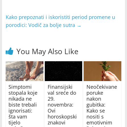
Kako prepoznati i iskoristiti period promene u
porodici: Vodič za bolje sutra
→
You May Also Like
Simptomi
Finansijski
Neočekivane
stopala koje
val sreće do
poruke
nikada ne
29.
nakon
biste trebali
novembra:
gubitka:
ignorisati:
Ovi
Kako se
šta vam
horoskopski
nositi s
tijelo
znakovi
emotivnim