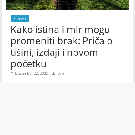
Zabava
Kako istina i mir mogu
promeniti brak: Priča o
tišini, izdaji i novom
početku
December 22, 2025
dan