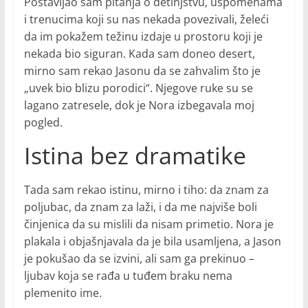
Postavljao sam pitanja o detinjstvu, uspomenama
i trenucima koji su nas nekada povezivali, želeći
da im pokažem težinu izdaje u prostoru koji je
nekada bio siguran. Kada sam doneo desert,
mirno sam rekao Jasonu da se zahvalim što je
„uvek bio blizu porodici“. Njegove ruke su se
lagano zatresele, dok je Nora izbegavala moj
pogled.
Istina bez dramatike
Tada sam rekao istinu, mirno i tiho: da znam za
poljubac, da znam za laži, i da me najviše boli
činjenica da su mislili da nisam primetio. Nora je
plakala i objašnjavala da je bila usamljena, a Jason
je pokušao da se izvini, ali sam ga prekinuo –
ljubav koja se rađa u tuđem braku nema
plemenito ime.