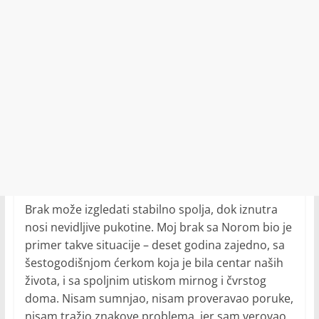
Brak može izgledati stabilno spolja, dok iznutra
nosi nevidljive pukotine. Moj brak sa Norom bio je
primer takve situacije – deset godina zajedno, sa
šestogodišnjom ćerkom koja je bila centar naših
života, i sa spoljnim utiskom mirnog i čvrstog
doma. Nisam sumnjao, nisam proveravao poruke,
nisam tražio znakove problema, jer sam verovao