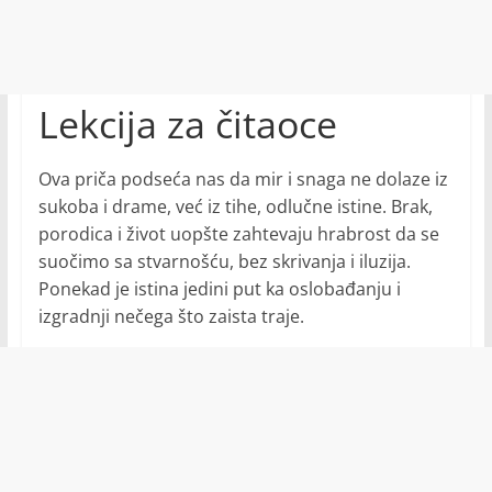
Lekcija za čitaoce
Ova priča podseća nas da mir i snaga ne dolaze iz
sukoba i drame, već iz tihe, odlučne istine. Brak,
porodica i život uopšte zahtevaju hrabrost da se
suočimo sa stvarnošću, bez skrivanja i iluzija.
Ponekad je istina jedini put ka oslobađanju i
izgradnji nečega što zaista traje.