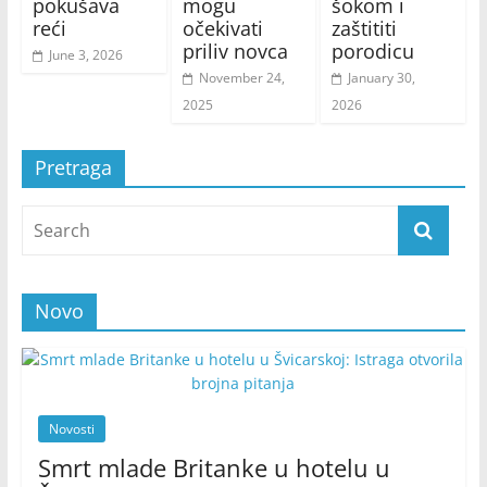
pokušava
mogu
šokom i
reći
očekivati
zaštititi
priliv novca
porodicu
June 3, 2026
November 24,
January 30,
2025
2026
Pretraga
Novo
Novosti
Smrt mlade Britanke u hotelu u