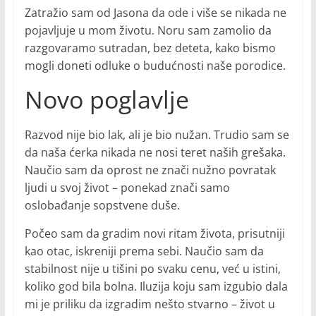
Zatražio sam od Jasona da ode i više se nikada ne
pojavljuje u mom životu. Noru sam zamolio da
razgovaramo sutradan, bez deteta, kako bismo
mogli doneti odluke o budućnosti naše porodice.
Novo poglavlje
Razvod nije bio lak, ali je bio nužan. Trudio sam se
da naša ćerka nikada ne nosi teret naših grešaka.
Naučio sam da oprost ne znači nužno povratak
ljudi u svoj život – ponekad znači samo
oslobađanje sopstvene duše.
Počeo sam da gradim novi ritam života, prisutniji
kao otac, iskreniji prema sebi. Naučio sam da
stabilnost nije u tišini po svaku cenu, već u istini,
koliko god bila bolna. Iluzija koju sam izgubio dala
mi je priliku da izgradim nešto stvarno – život u