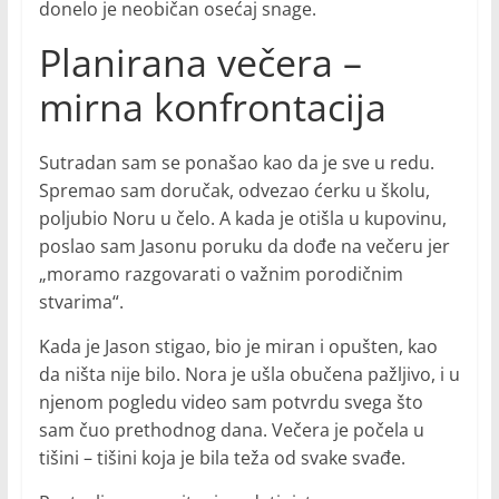
donelo je neobičan osećaj snage.
Planirana večera –
mirna konfrontacija
Sutradan sam se ponašao kao da je sve u redu.
Spremao sam doručak, odvezao ćerku u školu,
poljubio Noru u čelo. A kada je otišla u kupovinu,
poslao sam Jasonu poruku da dođe na večeru jer
„moramo razgovarati o važnim porodičnim
stvarima“.
Kada je Jason stigao, bio je miran i opušten, kao
da ništa nije bilo. Nora je ušla obučena pažljivo, i u
njenom pogledu video sam potvrdu svega što
sam čuo prethodnog dana. Večera je počela u
tišini – tišini koja je bila teža od svake svađe.