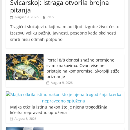
Švicarskoj: Istraga otvorila brojna
pitanja
August 9, 2026
dan
Tragični slučajevi u kojima mladi ljudi izgube život često
izazovu veliku pažnju javnosti, posebno kada okolnosti
smrti nisu odmah potpuno
Portal 8/8 donosi snažne promjene
svim znakovima: Ovan više ne
pristaje na kompromise, Škorpiji stiže
priznanje
August 9, 2026
Majka otkrila istinu nakon što je njena trogodišnja
kćerka nepravedno optužena
August 8, 2026