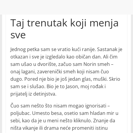
Taj trenutak koji menja
sve
Jednog petka sam se vratio kući ranije. Sastanak je
otkazan i sve je izgledalo kao običan dan. Ali čim
sam ušao u dvorište, začuo sam Norin smeh –
onaj lagani, zaverenički smeh koji nisam čuo
dugo. Pored nje bio je još jedan glas, muški. Skrio
sam se i slušao. Bio je to Jason, moj rođak i
prijatelj iz detinjstva.
Čuo sam nešto što nisam mogao ignorisati –
poljubac. Umesto besa, osetio sam hladan mir u
sebi, kao da je u meni nešto kliknulo. Znanje da
ništa vikanje ili drama neće promeniti istinu