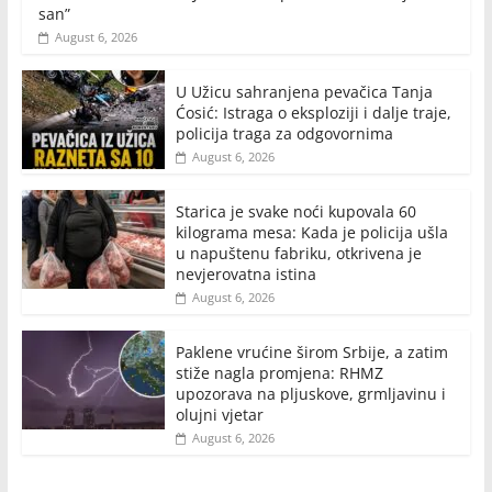
san”
August 6, 2026
U Užicu sahranjena pevačica Tanja
Ćosić: Istraga o eksploziji i dalje traje,
policija traga za odgovornima
August 6, 2026
Starica je svake noći kupovala 60
kilograma mesa: Kada je policija ušla
u napuštenu fabriku, otkrivena je
nevjerovatna istina
August 6, 2026
Paklene vrućine širom Srbije, a zatim
stiže nagla promjena: RHMZ
upozorava na pljuskove, grmljavinu i
olujni vjetar
August 6, 2026