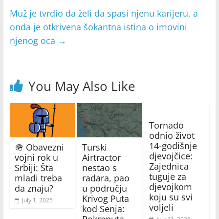
Muž je tvrdio da želi da spasi njenu karijeru, a
onda je otkrivena šokantna istina o imovini
njenog oca
→
You May Also Like
Tornado
odnio život
14-godišnje
🪖 Obavezni
Turski
djevojčice:
vojni rok u
Airtractor
Zajednica
Srbiji: Šta
nestao s
tuguje za
mladi treba
radara, pao
djevojkom
da znaju?
u području
koju su svi
Krivog Puta
July 1, 2025
voljeli
kod Senja:
Pokrenuta