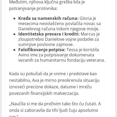
Međutim, njihova ključna greška bila je
potcenjivanje protivnika:
Krađa sa namenskih računa:
Gloria je
mesecima neovlašćeno povlačila novac sa
Danielovog računa tokom njegove misije.
Identitetska prevara i krediti:
Marcus je
zloupotrebio Danielove vojne podatke za
sumnjive poslovne zajmove.
Falsifikovanje potpisa:
Tessa je koristila
Avino ime za potpisivanje dokumenata
vezanih za humanitarnu fondaciju veterana.
Kada su pokušali da je snime i predstave kao
nestabilnu, Ava je mirno preokrenula situaciju
iznoseći precizne dokaze, datume i mrežu
povezanih finansijskih malverzacija.
„Naučila si me da preživim tako što ću ćutati. A
onda si zaboravila da tihi ljudi čuju apsolutno
sve.“