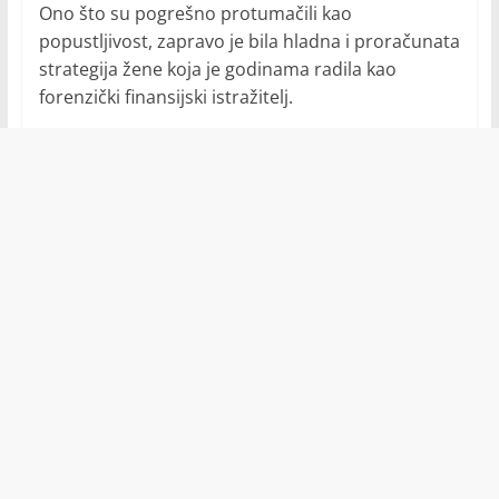
Ono što su pogrešno protumačili kao
popustljivost, zapravo je bila hladna i proračunata
strategija žene koja je godinama radila kao
forenzički finansijski istražitelj.