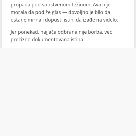
propada pod sopstvenom težinom. Ava nije
morala da podiže glas — dovoljno je bilo da
ostane mirna i dopusti istini da izađe na videlo.
Jer ponekad, najjača odbrana nije borba, već
precizno dokumentovana istina.