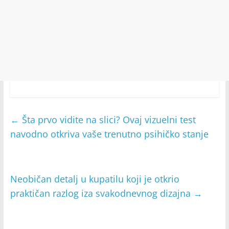
←
Šta prvo vidite na slici? Ovaj vizuelni test
navodno otkriva vaše trenutno psihičko stanje
Neobičan detalj u kupatilu koji je otkrio
praktičan razlog iza svakodnevnog dizajna
→