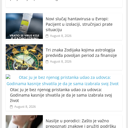
Novi slučaj hantavirusa u Evropi:
Pacijent u izolaciji, stručnjaci prate
situaciju
August 8, 2026
Tri znaka Zodijaka kojima astrologija
predviđa povoljan period za finansije
August 8, 2026
Otac ju je bez njenog pristanka udao za udovca:
Godinama kasnije shvatila je da je sama izabrala svoj
život
August 8, 2026
Nasilje u porodici: Zašto je važno
prepoznati znakove i pružiti podršku