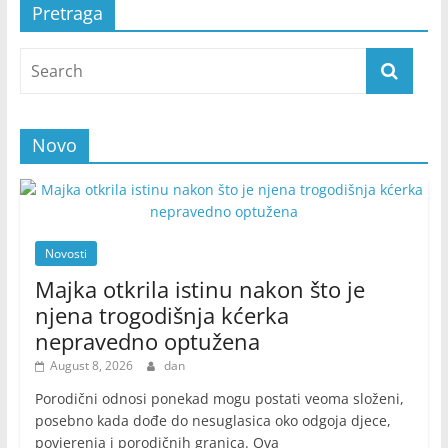
Pretraga
Novo
Novosti
Majka otkrila istinu nakon što je
njena trogodišnja kćerka
nepravedno optužena
August 8, 2026
dan
Porodični odnosi ponekad mogu postati veoma složeni,
posebno kada dođe do nesuglasica oko odgoja djece,
povjerenja i porodičnih granica. Ova