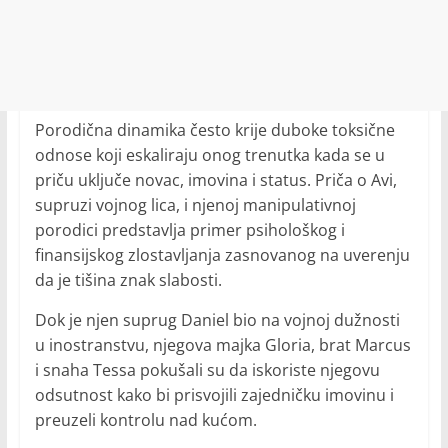
Porodična dinamika često krije duboke toksične
odnose koji eskaliraju onog trenutka kada se u
priču uključe novac, imovina i status. Priča o Avi,
supruzi vojnog lica, i njenoj manipulativnoj
porodici predstavlja primer psihološkog i
finansijskog zlostavljanja zasnovanog na uverenju
da je tišina znak slabosti.
Dok je njen suprug Daniel bio na vojnoj dužnosti
u inostranstvu, njegova majka Gloria, brat Marcus
i snaha Tessa pokušali su da iskoriste njegovu
odsutnost kako bi prisvojili zajedničku imovinu i
preuzeli kontrolu nad kućom.