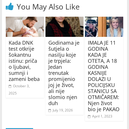
You May Also Like
Kada DNK
Godinama je
IMALA JE 11
test otkrije
šutjela o
GODINA
šokantnu
nasilju koje
KADA JE
istinu: priča
je trpjela:
OTETA, A 18
o ljubavi,
Jedan
GODINA
sumnji i
trenutak
KASNIJE
zameni beba
promijenio
DOLAZI U
joj je život,
POLICIJSKU
October 3,
ali nije
STANICU SA
2025
slomio njen
OTMIČAREM:
duh
Njen život
bio je PAKAO
July 19, 2026
April 1, 2023