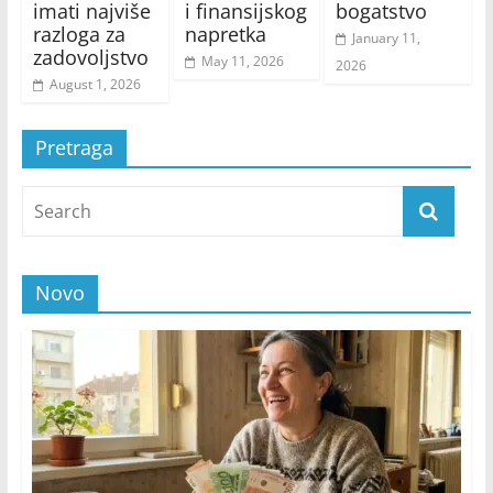
imati najviše
i finansijskog
bogatstvo
razloga za
napretka
January 11,
zadovoljstvo
May 11, 2026
2026
August 1, 2026
Pretraga
Novo