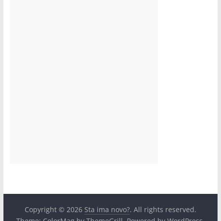
Copyright © 2026
Sta ima novo?
. All rights reserved.
Theme:
ColorMag
by ThemeGrill. Powered by
WordPress
.