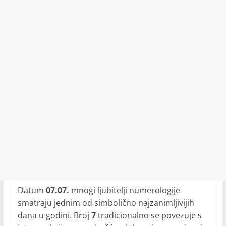
Datum
07.07.
mnogi ljubitelji numerologije
smatraju jednim od simbolično najzanimljivijih
dana u godini. Broj
7
tradicionalno se povezuje s