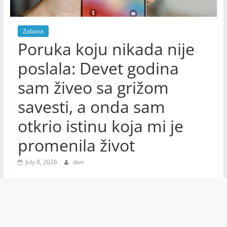
Zabava
Poruka koju nikada nije
poslala: Devet godina
sam živeo sa grižom
savesti, a onda sam
otkrio istinu koja mi je
promenila život
July 8, 2026
dan