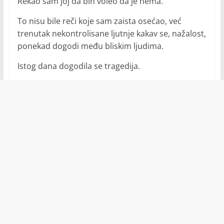
Rekao sam joj da bih voleo da je nema.
To nisu bile reči koje sam zaista osećao, već
trenutak nekontrolisane ljutnje kakav se, nažalost,
ponekad dogodi među bliskim ljudima.
Istog dana dogodila se tragedija.