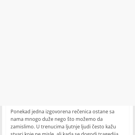
Ponekad jedna izgovorena rečenica ostane sa
nama mnogo duže nego što možemo da
zamislimo. U trenucima ljutnje ljudi često kažu
stvari koje ne misle, ali kada se dogodi tragedija,