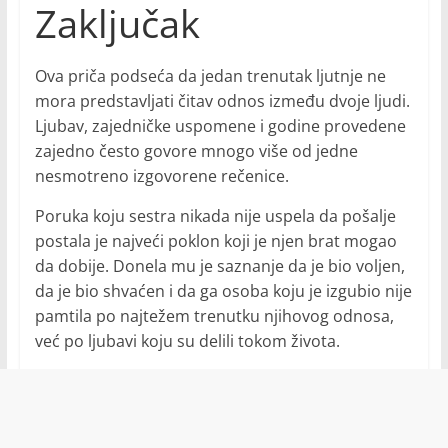
Zaključak
Ova priča podseća da jedan trenutak ljutnje ne
mora predstavljati čitav odnos između dvoje ljudi.
Ljubav, zajedničke uspomene i godine provedene
zajedno često govore mnogo više od jedne
nesmotreno izgovorene rečenice.
Poruka koju sestra nikada nije uspela da pošalje
postala je najveći poklon koji je njen brat mogao
da dobije. Donela mu je saznanje da je bio voljen,
da je bio shvaćen i da ga osoba koju je izgubio nije
pamtila po najtežem trenutku njihovog odnosa,
već po ljubavi koju su delili tokom života.