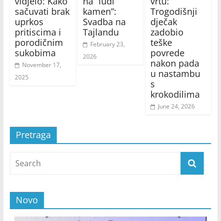
vidjelo: Kako
na “ludi
vrtu:
sačuvati brak
kamen”:
Trogodišnji
uprkos
Svadba na
dječak
pritiscima i
Tajlandu
zadobio
porodičnim
teške
February 23,
sukobima
povrede
2026
nakon pada
November 17,
u nastambu
2025
s
krokodilima
June 24, 2026
Pretraga
Novo