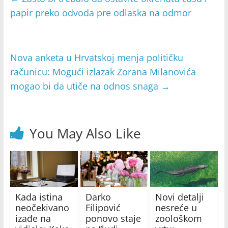
papir preko odvoda pre odlaska na odmor
Nova anketa u Hrvatskoj menja političku
računicu: Mogući izlazak Zorana Milanovića
mogao bi da utiče na odnos snaga
→
You May Also Like
Kada istina
Darko
Novi detalji
neočekivano
Filipović
nesreće u
izađe na
ponovo staje
zoološkom