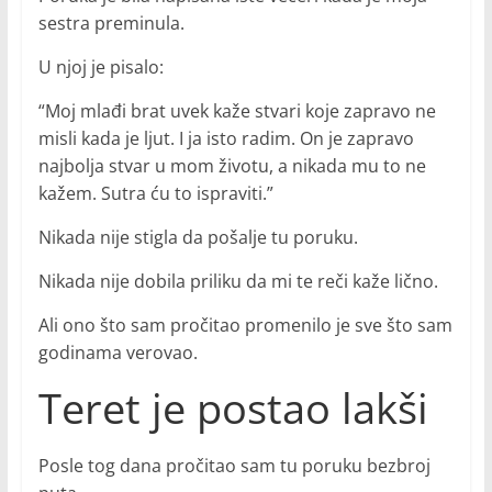
sestra preminula.
U njoj je pisalo:
“Moj mlađi brat uvek kaže stvari koje zapravo ne
misli kada je ljut. I ja isto radim. On je zapravo
najbolja stvar u mom životu, a nikada mu to ne
kažem. Sutra ću to ispraviti.”
Nikada nije stigla da pošalje tu poruku.
Nikada nije dobila priliku da mi te reči kaže lično.
Ali ono što sam pročitao promenilo je sve što sam
godinama verovao.
Teret je postao lakši
Posle tog dana pročitao sam tu poruku bezbroj