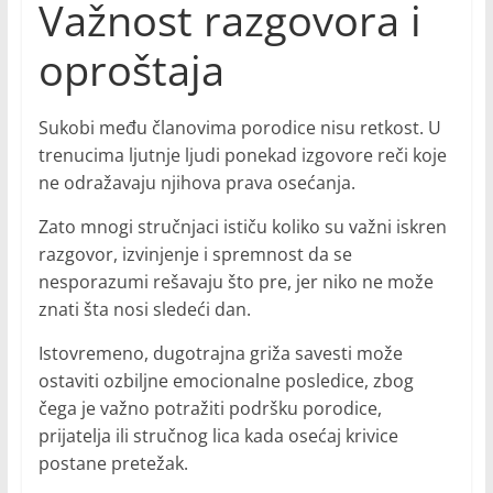
Važnost razgovora i
oproštaja
Sukobi među članovima porodice nisu retkost. U
trenucima ljutnje ljudi ponekad izgovore reči koje
ne odražavaju njihova prava osećanja.
Zato mnogi stručnjaci ističu koliko su važni iskren
razgovor, izvinjenje i spremnost da se
nesporazumi rešavaju što pre, jer niko ne može
znati šta nosi sledeći dan.
Istovremeno, dugotrajna griža savesti može
ostaviti ozbiljne emocionalne posledice, zbog
čega je važno potražiti podršku porodice,
prijatelja ili stručnog lica kada osećaj krivice
postane pretežak.