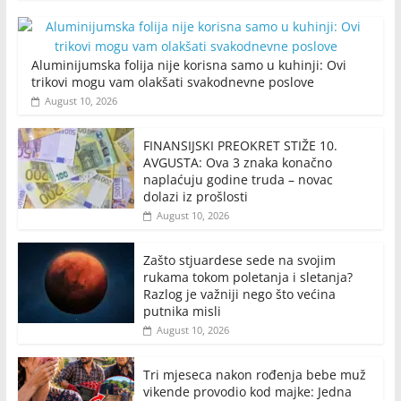
Aluminijumska folija nije korisna samo u kuhinji: Ovi
trikovi mogu vam olakšati svakodnevne poslove
August 10, 2026
FINANSIJSKI PREOKRET STIŽE 10.
AVGUSTA: Ova 3 znaka konačno
naplaćuju godine truda – novac
dolazi iz prošlosti
August 10, 2026
Zašto stjuardese sede na svojim
rukama tokom poletanja i sletanja?
Razlog je važniji nego što većina
putnika misli
August 10, 2026
Tri mjeseca nakon rođenja bebe muž
vikende provodio kod majke: Jedna