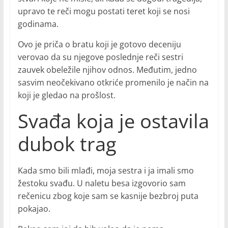
upravo te reči mogu postati teret koji se nosi
godinama.
Ovo je priča o bratu koji je gotovo deceniju
verovao da su njegove poslednje reči sestri
zauvek obeležile njihov odnos. Međutim, jedno
sasvim neočekivano otkriće promenilo je način na
koji je gledao na prošlost.
Svađa koja je ostavila
dubok trag
Kada smo bili mlađi, moja sestra i ja imali smo
žestoku svađu. U naletu besa izgovorio sam
rečenicu zbog koje sam se kasnije bezbroj puta
pokajao.