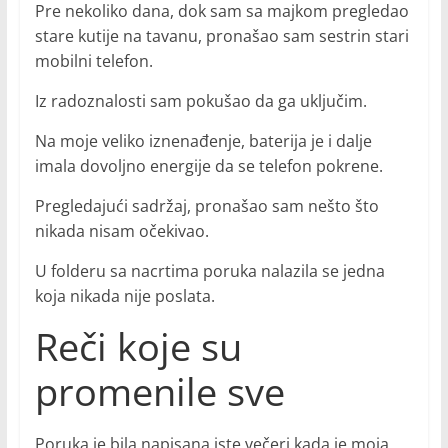
Pre nekoliko dana, dok sam sa majkom pregledao
stare kutije na tavanu, pronašao sam sestrin stari
mobilni telefon.
Iz radoznalosti sam pokušao da ga uključim.
Na moje veliko iznenađenje, baterija je i dalje
imala dovoljno energije da se telefon pokrene.
Pregledajući sadržaj, pronašao sam nešto što
nikada nisam očekivao.
U folderu sa nacrtima poruka nalazila se jedna
koja nikada nije poslata.
Reči koje su
promenile sve
Poruka je bila napisana iste večeri kada je moja