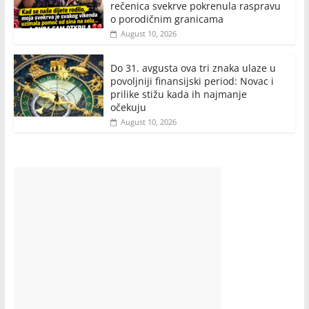
rečenica svekrve pokrenula raspravu
o porodičnim granicama
August 10, 2026
Do 31. avgusta ova tri znaka ulaze u
povoljniji finansijski period: Novac i
prilike stižu kada ih najmanje
očekuju
August 10, 2026