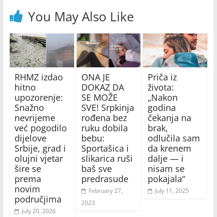
You May Also Like
RHMZ izdao
ONA JE
Priča iz
hitno
DOKAZ DA
života:
upozorenje:
SE MOŽE
„Nakon
Snažno
SVE! Srpkinja
godina
nevrijeme
rođena bez
čekanja na
već pogodilo
ruku dobila
brak,
dijelove
bebu:
odlučila sam
Srbije, grad i
Sportašica i
da krenem
olujni vjetar
slikarica ruši
dalje — i
šire se
baš sve
nisam se
prema
predrasude
pokajala“
novim
February 27,
July 11, 2025
područjima
2023
July 20, 2026