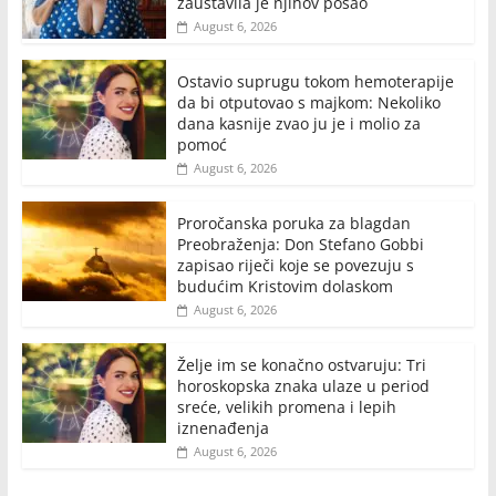
zaustavila je njihov posao
August 6, 2026
Ostavio suprugu tokom hemoterapije
da bi otputovao s majkom: Nekoliko
dana kasnije zvao ju je i molio za
pomoć
August 6, 2026
Proročanska poruka za blagdan
Preobraženja: Don Stefano Gobbi
zapisao riječi koje se povezuju s
budućim Kristovim dolaskom
August 6, 2026
Želje im se konačno ostvaruju: Tri
horoskopska znaka ulaze u period
sreće, velikih promena i lepih
iznenađenja
August 6, 2026