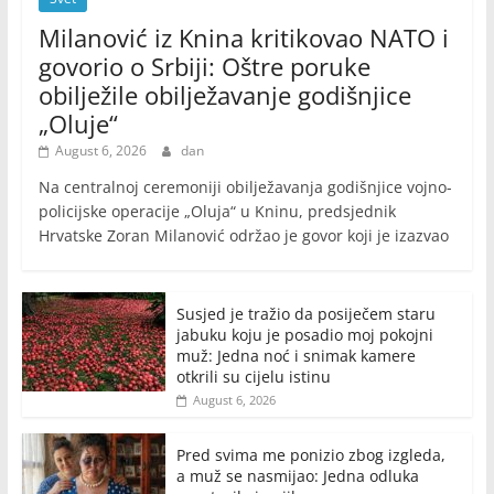
Milanović iz Knina kritikovao NATO i
govorio o Srbiji: Oštre poruke
obilježile obilježavanje godišnjice
„Oluje“
August 6, 2026
dan
Na centralnoj ceremoniji obilježavanja godišnjice vojno-
policijske operacije „Oluja“ u Kninu, predsjednik
Hrvatske Zoran Milanović održao je govor koji je izazvao
Susjed je tražio da posiječem staru
jabuku koju je posadio moj pokojni
muž: Jedna noć i snimak kamere
otkrili su cijelu istinu
August 6, 2026
Pred svima me ponizio zbog izgleda,
a muž se nasmijao: Jedna odluka