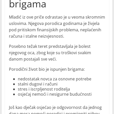
brigama
Mladić iz ove priče odrastao je u veoma skromnim
uslovima. Njegova porodica godinama je živjela
pod pritiskom finansijskih problema, neplaćenih
računa i stalne neizvjesnosti.
Posebno težak teret predstavljala je bolest
njegovog oca, zbog koje su troškovi svakim
danom postajali sve veći.
Porodični život bio je ispunjen brigama:
nedostatak novca za osnovne potrebe
stalni dugovi i računi
stres i iscrpljenost roditelja
osjećaj nemoći i nesigurne budućnosti
Još kao dječak osjećao je odgovornost da jednog
dana mora pomoći porodici i promijeniti njihov