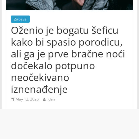
Zabava
Oženio je bogatu šeficu
kako bi spasio porodicu,
ali ga je prve bračne noći
dočekalo potpuno
neočekivano
iznenađenje
May 12, 2026
dan