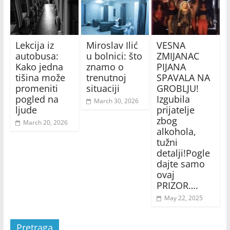
Lekcija iz
Miroslav Ilić
VESNA
autobusa:
u bolnici: što
ZMIJANAC
Kako jedna
znamo o
PIJANA
tišina može
trenutnoj
SPAVALA NA
promeniti
situaciji
GROBLJU!
pogled na
Izgubila
March 30, 2026
ljude
prijatelje
zbog
March 20, 2026
alkohola,
tužni
detalji!Pogle
dajte samo
ovaj
PRIZOR….
May 22, 2025
Pretraga