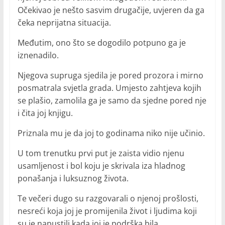
Očekivao je nešto sasvim drugačije, uvjeren da ga
čeka neprijatna situacija.
Međutim, ono što se dogodilo potpuno ga je
iznenadilo.
Njegova supruga sjedila je pored prozora i mirno
posmatrala svjetla grada. Umjesto zahtjeva kojih
se plašio, zamolila ga je samo da sjedne pored nje
i čita joj knjigu.
Priznala mu je da joj to godinama niko nije učinio.
U tom trenutku prvi put je zaista vidio njenu
usamljenost i bol koju je skrivala iza hladnog
ponašanja i luksuznog života.
Te večeri dugo su razgovarali o njenoj prošlosti,
nesreći koja joj je promijenila život i ljudima koji
su je napustili kada joj je podrška bila